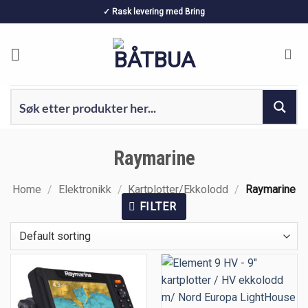
Skip
✓ Rask levering med Bring
to
content
Raymarine
Home
/
Elektronikk
/
Kartplotter/Ekkolodd
/
Raymarine
FILTER