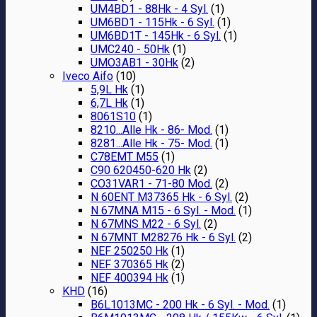
UM4BD1 - 88Hk - 4 Syl.
(1)
UM6BD1 - 115Hk - 6 Syl.
(1)
UM6BD1T - 145Hk - 6 Syl.
(1)
UMC240 - 50Hk
(1)
UMO3AB1 - 30Hk
(2)
Iveco Aifo
(10)
5,9L Hk
(1)
6,7L Hk
(1)
8061S10
(1)
8210...Alle Hk - 86- Mod.
(1)
8281...Alle Hk - 75- Mod.
(1)
C78EMT M55
(1)
C90 620450-620 Hk
(2)
CO31VAR1 - 71-80 Mod.
(2)
N 60ENT M37365 Hk - 6 Syl.
(2)
N 67MNA M15 - 6 Syl. - Mod.
(1)
N 67MNS M22 - 6 Syl.
(2)
N 67MNT M28276 Hk - 6 Syl.
(2)
NEF 250250 Hk
(1)
NEF 370365 Hk
(2)
NEF 400394 Hk
(1)
KHD
(16)
B6L1013MC - 200 Hk - 6 Syl. - Mod.
(1)