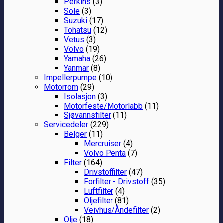
Perkins
(3)
Sole
(3)
Suzuki
(17)
Tohatsu
(12)
Vetus
(3)
Volvo
(19)
Yamaha
(26)
Yanmar
(8)
Impellerpumpe
(10)
Motorrom
(29)
Isolasjon
(3)
Motorfeste/Motorlabb
(11)
Sjøvannsfilter
(11)
Servicedeler
(229)
Belger
(11)
Mercruiser
(4)
Volvo Penta
(7)
Filter
(164)
Drivstoffilter
(47)
Forfilter - Drivstoff
(35)
Luftfilter
(4)
Oljefilter
(81)
Veivhus/Åndefilter
(2)
Olje
(18)