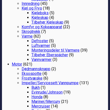
Innredning
(45)
Kjøl og Frys
(18)
Kjøleboks
(5)
Kjøleskap
(4)
Tilbehør Kjøleskap
(9)
Komfyr og Kokeapparat
(22)
Skrogtrekk
(7)
Varme
(62)
Defroster
(5)
Luftvarmer
(5)
Monteringsdeler til Varmere
(39)
Tilbehør Eberspächer
(9)
Vannvarmer
(3)
Motor
(621)
Dødmannsknapp
(2)
Eksospotte
(4)
Frostvæske
(6)
Impeller/Servicesett Vannpumpe
(131)
Bukh
(1)
Evinrude/Johnson
(19)
Honda
(8)
Mariner/Mercury
(21)
Mercruiser
(14)