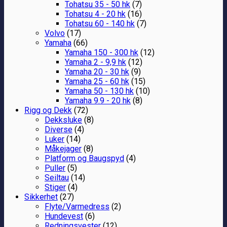
Tohatsu 35 - 50 hk
(7)
Tohatsu 4 - 20 hk
(16)
Tohatsu 60 - 140 hk
(7)
Volvo
(17)
Yamaha
(66)
Yamaha 150 - 300 hk
(12)
Yamaha 2 - 9,9 hk
(12)
Yamaha 20 - 30 hk
(9)
Yamaha 25 - 60 hk
(15)
Yamaha 50 - 130 hk
(10)
Yamaha 9.9 - 20 hk
(8)
Rigg og Dekk
(72)
Dekksluke
(8)
Diverse
(4)
Luker
(14)
Måkejager
(8)
Platform og Baugspyd
(4)
Puller
(5)
Seiltau
(14)
Stiger
(4)
Sikkerhet
(27)
Flyte/Varmedress
(2)
Hundevest
(6)
Redningsvester
(12)