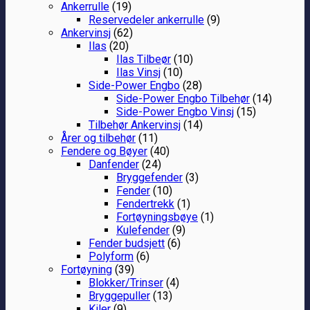
Ankerrulle
(19)
Reservedeler ankerrulle
(9)
Ankervinsj
(62)
Ilas
(20)
Ilas Tilbeør
(10)
Ilas Vinsj
(10)
Side-Power Engbo
(28)
Side-Power Engbo Tilbehør
(14)
Side-Power Engbo Vinsj
(15)
Tilbehør Ankervinsj
(14)
Årer og tilbehør
(11)
Fendere og Bøyer
(40)
Danfender
(24)
Bryggefender
(3)
Fender
(10)
Fendertrekk
(1)
Fortøyningsbøye
(1)
Kulefender
(9)
Fender budsjett
(6)
Polyform
(6)
Fortøyning
(39)
Blokker/Trinser
(4)
Bryggepuller
(13)
Kiler
(9)