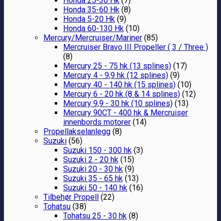
Honda 25-30 Hk
(7)
Honda 35-60 Hk
(8)
Honda 5-20 Hk
(9)
Honda 60-130 Hk
(10)
Mercury/Mercruiser/Mariner
(85)
Mercruiser Bravo III Propeller ( 3 / Three )
(8)
Mercury 25 - 75 hk (13 splines)
(17)
Mercury 4 - 9,9 hk (12 splines)
(9)
Mercury 40 - 140 hk (15 splines)
(10)
Mercury 6 - 20 hk (8 & 14 splines)
(12)
Mercury 9,9 - 30 hk (10 splines)
(13)
Mercury 90CT - 400 hk & Mercruiser
innenbords motorer
(14)
Propellakselanlegg
(8)
Suzuki
(56)
Suzuki 150 - 300 hk
(3)
Suzuki 2 - 20 hk
(15)
Suzuki 20 - 30 hk
(9)
Suzuki 35 - 65 hk
(13)
Suzuki 50 - 140 hk
(16)
Tilbehør Propell
(22)
Tohatsu
(38)
Tohatsu 25 - 30 hk
(8)