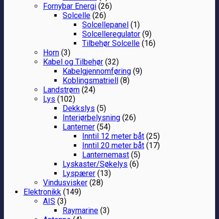
Fornybar Energi
(26)
Solcelle
(26)
Solcellepanel
(1)
Solcelleregulator
(9)
Tilbehør Solcelle
(16)
Horn
(3)
Kabel og Tilbehør
(32)
Kabelgjennomføring
(9)
Koblingsmatriell
(8)
Landstrøm
(24)
Lys
(102)
Dekkslys
(5)
Interiørbelysning
(26)
Lanterner
(54)
Inntil 12 meter båt
(25)
Inntil 20 meter båt
(17)
Lanternemast
(5)
Lyskaster/Søkelys
(6)
Lyspærer
(13)
Vindusvisker
(28)
Elektronikk
(149)
AIS
(3)
Raymarine
(3)