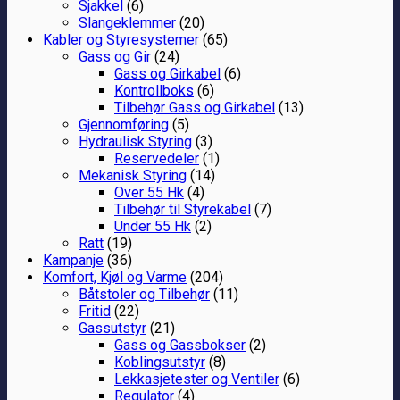
Sjakkel
(6)
Slangeklemmer
(20)
Kabler og Styresystemer
(65)
Gass og Gir
(24)
Gass og Girkabel
(6)
Kontrollboks
(6)
Tilbehør Gass og Girkabel
(13)
Gjennomføring
(5)
Hydraulisk Styring
(3)
Reservedeler
(1)
Mekanisk Styring
(14)
Over 55 Hk
(4)
Tilbehør til Styrekabel
(7)
Under 55 Hk
(2)
Ratt
(19)
Kampanje
(36)
Komfort, Kjøl og Varme
(204)
Båtstoler og Tilbehør
(11)
Fritid
(22)
Gassutstyr
(21)
Gass og Gassbokser
(2)
Koblingsutstyr
(8)
Lekkasjetester og Ventiler
(6)
Regulator
(4)