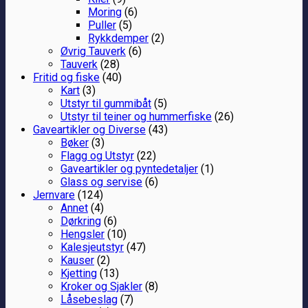
Moring
(6)
Puller
(5)
Rykkdemper
(2)
Øvrig Tauverk
(6)
Tauverk
(28)
Fritid og fiske
(40)
Kart
(3)
Utstyr til gummibåt
(5)
Utstyr til teiner og hummerfiske
(26)
Gaveartikler og Diverse
(43)
Bøker
(3)
Flagg og Utstyr
(22)
Gaveartikler og pyntedetaljer
(1)
Glass og servise
(6)
Jernvare
(124)
Annet
(4)
Dørkring
(6)
Hengsler
(10)
Kalesjeutstyr
(47)
Kauser
(2)
Kjetting
(13)
Kroker og Sjakler
(8)
Låsebeslag
(7)