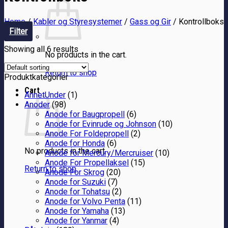
Home
/
Kabler og Styresystemer
/
Gass og Gir
/
Kontrollboks
Filter
Showing all 6 results
No products in the cart.
Return to shop
Produktkategorier
Cart
AnnetUnder
(1)
Anoder
(98)
Anode for Baugpropell
(6)
Anode for Evinrude og Johnson
(10)
Anode For Foldepropell
(2)
Anode for Honda
(6)
No products in the cart.
Anode for Mercury/Mercruiser
(10)
Anode For Propellaksel
(15)
Return to shop
Anode For Skrog
(20)
Anode for Suzuki
(7)
Anode for Tohatsu
(2)
Anode for Volvo Penta
(11)
Anode for Yamaha
(13)
Anode for Yanmar
(4)