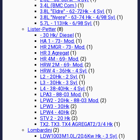
3,4L (BMC Com.)
(1)
3,8L "Eldre" - 62-72Hk - 4 Syl.
(1)
3,8L "Nyere" - 63-74 Hk - 4/98 Syl.
(1)
5,7L - 113Hk - 6/98 Syl.
(1)
Lister-Petter
(8)
- 30 Hk/ Diesel
(1)
HA 1 - 73- Mod.
(1)
HR 2MGR - 73- Mod.
(1)
HR 3 Agregat
(1)
HR 4M - 69- Mod.
(2)
HRW 2M - 69- Mod.
(2)
HRW 4 - 36Hk - 4 Syl.
(1)
L2 - 20Hk - 2 Syl.
(1)
L3 - 30Hk - 3 Syl.
(1)
L4 - 38-40Hk - 4 Syl.
(1)
LPA3 - 88-03 Mod.
(1)
LPW2 - 20Hk - 88-03 Mod.
(2)
LPW3 - 30Hk
(2)
LPW4 - 40Hk
(2)
STV 2 - 20 Hk
(2)
TX2, TX3, TX4 AGREGAT2/3/4 Hk
(1)
Lombardini
(2)
LDW1003M1,0L/20,6Kw Hk - 3 Syl.
(1)