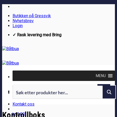
Skip
to
Butikken på Gressvik
content
Nyhetsbrev
Login
✓ Rask levering med Bring
MENU
Kontakt oss
Kontrollboks
kr
0.00