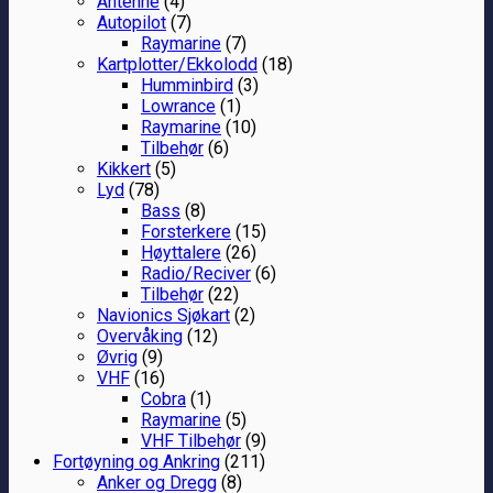
Antenne
(4)
Autopilot
(7)
Raymarine
(7)
Kartplotter/Ekkolodd
(18)
Humminbird
(3)
Lowrance
(1)
Raymarine
(10)
Tilbehør
(6)
Kikkert
(5)
Lyd
(78)
Bass
(8)
Forsterkere
(15)
Høyttalere
(26)
Radio/Reciver
(6)
Tilbehør
(22)
Navionics Sjøkart
(2)
Overvåking
(12)
Øvrig
(9)
VHF
(16)
Cobra
(1)
Raymarine
(5)
VHF Tilbehør
(9)
Fortøyning og Ankring
(211)
Anker og Dregg
(8)