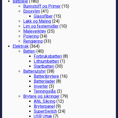
Båtpleie
(180)
Bunnstoff og Primer
(15)
Epoxylim
(41)
Glassfiber
(15)
Lakk og Maling
(24)
Lim og festemidler
(10)
Maleverktøy
(25)
Polering
(34)
Rengjøring
(33)
Elektrisk
(364)
Batteri
(40)
Forbruksbatteri
(8)
Lithiumbatteri
(1)
Startbatteri
(30)
Batteriutstyr
(38)
Batteribrytere
(16)
Batterilader
(8)
Inverter
(3)
Tenningslås
(2)
Brytere og sikringer
(79)
ANL Sikring
(12)
Bryterpanel
(9)
SuperSwitch
(24)
USB Uttak
(7)