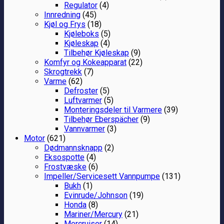
Regulator
(4)
Innredning
(45)
Kjøl og Frys
(18)
Kjøleboks
(5)
Kjøleskap
(4)
Tilbehør Kjøleskap
(9)
Komfyr og Kokeapparat
(22)
Skrogtrekk
(7)
Varme
(62)
Defroster
(5)
Luftvarmer
(5)
Monteringsdeler til Varmere
(39)
Tilbehør Eberspächer
(9)
Vannvarmer
(3)
Motor
(621)
Dødmannsknapp
(2)
Eksospotte
(4)
Frostvæske
(6)
Impeller/Servicesett Vannpumpe
(131)
Bukh
(1)
Evinrude/Johnson
(19)
Honda
(8)
Mariner/Mercury
(21)
Mercruiser
(14)