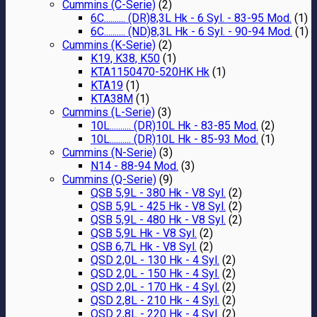
Cummins (C-Serie)
(2)
6C.......... (DR)8,3L Hk - 6 Syl. - 83-95 Mod.
(1)
6C.......... (ND)8,3L Hk - 6 Syl. - 90-94 Mod.
(1)
Cummins (K-Serie)
(2)
K19, K38, K50
(1)
KTA1150470-520HK Hk
(1)
KTA19
(1)
KTA38M
(1)
Cummins (L-Serie)
(3)
10L.......... (DR)10L Hk - 83-85 Mod.
(2)
10L.......... (DR)10L Hk - 85-93 Mod.
(1)
Cummins (N-Serie)
(3)
N14 - 88-94 Mod.
(3)
Cummins (Q-Serie)
(9)
QSB 5,9L - 380 Hk - V8 Syl.
(2)
QSB 5,9L - 425 Hk - V8 Syl.
(2)
QSB 5,9L - 480 Hk - V8 Syl.
(2)
QSB 5,9L Hk - V8 Syl.
(2)
QSB 6,7L Hk - V8 Syl.
(2)
QSD 2,0L - 130 Hk - 4 Syl.
(2)
QSD 2,0L - 150 Hk - 4 Syl.
(2)
QSD 2,0L - 170 Hk - 4 Syl.
(2)
QSD 2,8L - 210 Hk - 4 Syl.
(2)
QSD 2,8L - 220 Hk - 4 Syl.
(2)