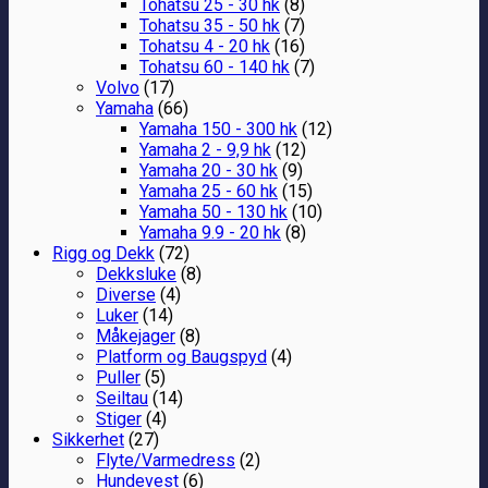
Tohatsu 25 - 30 hk
(8)
Tohatsu 35 - 50 hk
(7)
Tohatsu 4 - 20 hk
(16)
Tohatsu 60 - 140 hk
(7)
Volvo
(17)
Yamaha
(66)
Yamaha 150 - 300 hk
(12)
Yamaha 2 - 9,9 hk
(12)
Yamaha 20 - 30 hk
(9)
Yamaha 25 - 60 hk
(15)
Yamaha 50 - 130 hk
(10)
Yamaha 9.9 - 20 hk
(8)
Rigg og Dekk
(72)
Dekksluke
(8)
Diverse
(4)
Luker
(14)
Måkejager
(8)
Platform og Baugspyd
(4)
Puller
(5)
Seiltau
(14)
Stiger
(4)
Sikkerhet
(27)
Flyte/Varmedress
(2)
Hundevest
(6)