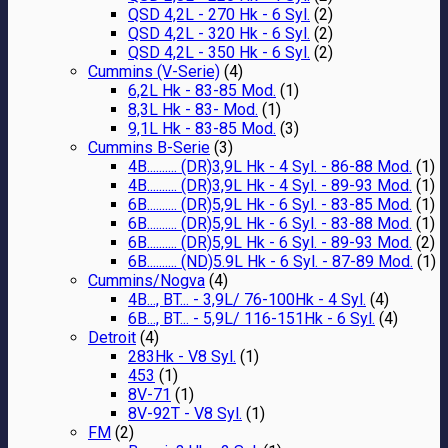
QSD 4,2L - 270 Hk - 6 Syl.
(2)
QSD 4,2L - 320 Hk - 6 Syl.
(2)
QSD 4,2L - 350 Hk - 6 Syl.
(2)
Cummins (V-Serie)
(4)
6,2L Hk - 83-85 Mod.
(1)
8,3L Hk - 83- Mod.
(1)
9,1L Hk - 83-85 Mod.
(3)
Cummins B-Serie
(3)
4B.......... (DR)3,9L Hk - 4 Syl. - 86-88 Mod.
(1)
4B.......... (DR)3,9L Hk - 4 Syl. - 89-93 Mod.
(1)
6B.......... (DR)5,9L Hk - 6 Syl. - 83-85 Mod.
(1)
6B.......... (DR)5,9L Hk - 6 Syl. - 83-88 Mod.
(1)
6B.......... (DR)5,9L Hk - 6 Syl. - 89-93 Mod.
(2)
6B.......... (ND)5.9L Hk - 6 Syl. - 87-89 Mod.
(1)
Cummins/Nogva
(4)
4B..., BT... - 3,9L/ 76-100Hk - 4 Syl.
(4)
6B..., BT... - 5,9L/ 116-151Hk - 6 Syl.
(4)
Detroit
(4)
283Hk - V8 Syl.
(1)
453
(1)
8V-71
(1)
8V-92T - V8 Syl.
(1)
FM
(2)