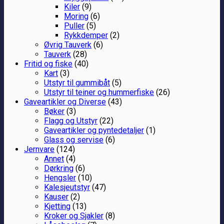
Kiler
(9)
Moring
(6)
Puller
(5)
Rykkdemper
(2)
Øvrig Tauverk
(6)
Tauverk
(28)
Fritid og fiske
(40)
Kart
(3)
Utstyr til gummibåt
(5)
Utstyr til teiner og hummerfiske
(26)
Gaveartikler og Diverse
(43)
Bøker
(3)
Flagg og Utstyr
(22)
Gaveartikler og pyntedetaljer
(1)
Glass og servise
(6)
Jernvare
(124)
Annet
(4)
Dørkring
(6)
Hengsler
(10)
Kalesjeutstyr
(47)
Kauser
(2)
Kjetting
(13)
Kroker og Sjakler
(8)