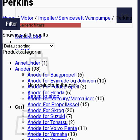
Perkins
Søk
Home
/
Motor
/
Impeller/Servicesett Vannpumpe
/
Perkins
Filter
Generic filters
Showing all 3 results
Kontakt oss
kr
0.00
Produktkategorier
AnnetUnder
(1)
Anoder
(98)
Anode for Baugpropell
(6)
Anode for Evinrude og Johnson
(10)
No products in the cart.
Anode For Foldepropell
(2)
Anode for Honda
(6)
Return to shop
Anode for Mercury/Mercruiser
(10)
Anode For Propellaksel
(15)
Cart
Anode For Skrog
(20)
Anode for Suzuki
(7)
Anode for Tohatsu
(2)
Anode for Volvo Penta
(11)
Anode for Yamaha
(13)