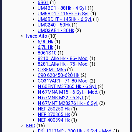
6BG1
(1)
UM4BD1 - 88Hk - 4 Syl.
(1)
UM6BD1 - 115Hk - 6 Syl.
(1)
UM6BD1T - 145Hk - 6 Syl.
(1)
UMC240 - 50Hk
(1)
UMO3AB1 - 30Hk
(2)
Iveco Aifo
(10)
5,9L Hk
(1)
6,7L Hk
(1)
8061S10
(1)
8210...Alle Hk - 86- Mod.
(1)
8281...Alle Hk - 75- Mod.
(1)
C78EMT M55
(1)
C90 620450-620 Hk
(2)
CO31VAR1 - 71-80 Mod.
(2)
N 60ENT M37365 Hk - 6 Syl.
(2)
N 67MNA M15 - 6 Syl. - Mod.
(1)
N 67MNS M22 - 6 Syl.
(2)
N 67MNT M28276 Hk - 6 Syl.
(2)
NEF 250250 Hk
(1)
NEF 370365 Hk
(2)
NEF 400394 Hk
(1)
KHD
(16)
B6L1013MC - 200 Hk - 6 Syl. - Mod.
(1)