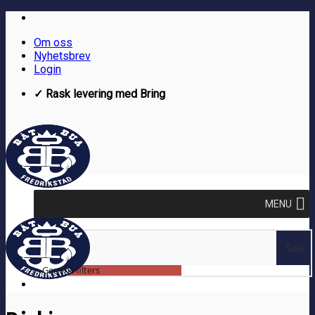
Skip
to
Om oss
content
Nyhetsbrev
Login
✓ Rask levering med Bring
MENU
Søk
Generic filters