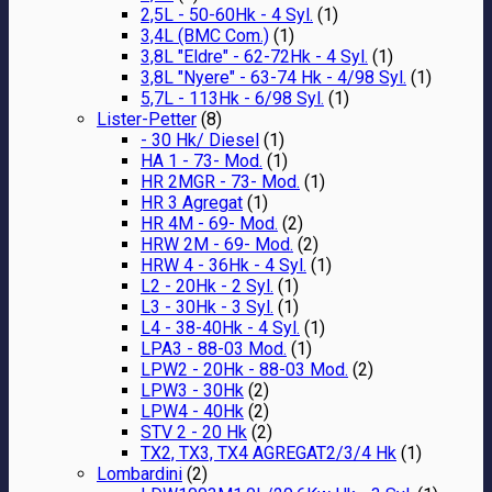
2,5L - 50-60Hk - 4 Syl.
(1)
3,4L (BMC Com.)
(1)
3,8L "Eldre" - 62-72Hk - 4 Syl.
(1)
3,8L "Nyere" - 63-74 Hk - 4/98 Syl.
(1)
5,7L - 113Hk - 6/98 Syl.
(1)
Lister-Petter
(8)
- 30 Hk/ Diesel
(1)
HA 1 - 73- Mod.
(1)
HR 2MGR - 73- Mod.
(1)
HR 3 Agregat
(1)
HR 4M - 69- Mod.
(2)
HRW 2M - 69- Mod.
(2)
HRW 4 - 36Hk - 4 Syl.
(1)
L2 - 20Hk - 2 Syl.
(1)
L3 - 30Hk - 3 Syl.
(1)
L4 - 38-40Hk - 4 Syl.
(1)
LPA3 - 88-03 Mod.
(1)
LPW2 - 20Hk - 88-03 Mod.
(2)
LPW3 - 30Hk
(2)
LPW4 - 40Hk
(2)
STV 2 - 20 Hk
(2)
TX2, TX3, TX4 AGREGAT2/3/4 Hk
(1)
Lombardini
(2)