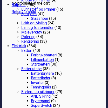
Anode for Yanmar
(4)
No products in the cart.
Båtpleie
(180)
Bunnstoff og Primer
(15)
Return to shop
Epoxylim
(41)
Glassfiber
(15)
Lakk og Maling
(24)
Lim og festemidler
(10)
Maleverktøy
(25)
Polering
(34)
Rengjøring
(33)
Elektrisk
(364)
Batteri
(40)
Forbruksbatteri
(8)
Lithiumbatteri
(1)
Startbatteri
(30)
Batteriutstyr
(38)
Batteribrytere
(16)
Batterilader
(8)
Inverter
(3)
Tenningslås
(2)
Brytere og sikringer
(79)
ANL Sikring
(12)
Bryterpanel
(9)
SuperSwitch
(24)