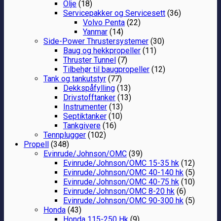
Olje
(18)
Servicepakker og Servicesett
(36)
Volvo Penta
(22)
Yanmar
(14)
Side-Power Thrustersystemer
(30)
Baug og hekkpropeller
(11)
Thruster Tunnel
(7)
Tilbehør til baugpropeller
(12)
Tank og tankutstyr
(77)
Dekkspåfylling
(13)
Drivstofftanker
(13)
Instrumenter
(13)
Septiktanker
(10)
Tankgivere
(16)
Tennplugger
(102)
Propell
(348)
Evinrude/Johnson/OMC
(39)
Evinrude/Johnson/OMC 15-35 hk
(12)
Evinrude/Johnson/OMC 40-140 hk
(5)
Evinrude/Johnson/OMC 40-75 hk
(10)
Evinrude/Johnson/OMC 8-20 hk
(6)
Evinrude/Johnson/OMC 90-300 hk
(5)
Honda
(43)
Honda 115-250 Hk
(9)