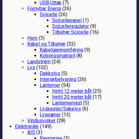
USB Uttak
(7)
Fornybar Energi
(26)
Solcelle
(26)
Solcellepanel
(1)
Solcelleregulator
(9)
Tilbehør Solcelle
(16)
Horn
(3)
Kabel og Tilbehør
(32)
Kabelgjennomføring
(9)
Koblingsmatriell
(8)
Landstrøm
(24)
Lys
(102)
Dekkslys
(5)
Interiørbelysning
(26)
Lanterner
(54)
Inntil 12 meter båt
(25)
Inntil 20 meter båt
(17)
Lanternemast
(5)
Lyskaster/Søkelys
(6)
Lyspærer
(13)
Vindusvisker
(28)
Elektronikk
(149)
AIS
(3)
Raymarine
(3)