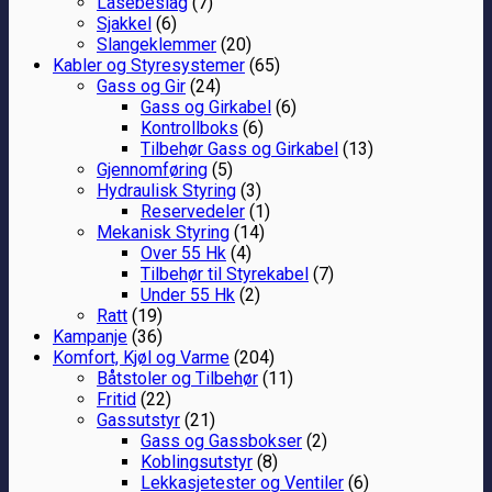
Låsebeslag
(7)
Sjakkel
(6)
Slangeklemmer
(20)
Kabler og Styresystemer
(65)
Gass og Gir
(24)
Gass og Girkabel
(6)
Kontrollboks
(6)
Tilbehør Gass og Girkabel
(13)
Gjennomføring
(5)
Hydraulisk Styring
(3)
Reservedeler
(1)
Mekanisk Styring
(14)
Over 55 Hk
(4)
Tilbehør til Styrekabel
(7)
Under 55 Hk
(2)
Ratt
(19)
Kampanje
(36)
Komfort, Kjøl og Varme
(204)
Båtstoler og Tilbehør
(11)
Fritid
(22)
Gassutstyr
(21)
Gass og Gassbokser
(2)
Koblingsutstyr
(8)
Lekkasjetester og Ventiler
(6)