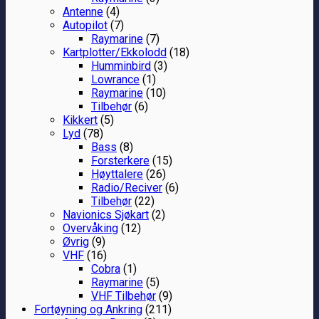
Antenne
(4)
Autopilot
(7)
Raymarine
(7)
Kartplotter/Ekkolodd
(18)
Humminbird
(3)
Lowrance
(1)
Raymarine
(10)
Tilbehør
(6)
Kikkert
(5)
Lyd
(78)
Bass
(8)
Forsterkere
(15)
Høyttalere
(26)
Radio/Reciver
(6)
Tilbehør
(22)
Navionics Sjøkart
(2)
Overvåking
(12)
Øvrig
(9)
VHF
(16)
Cobra
(1)
Raymarine
(5)
VHF Tilbehør
(9)
Fortøyning og Ankring
(211)