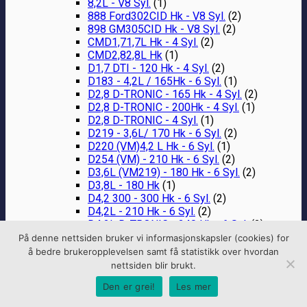
8,2L - V8 Syl.
(1)
888 Ford302CID Hk - V8 Syl.
(2)
898 GM305CID Hk - V8 Syl.
(2)
CMD1,71,7L Hk - 4 Syl.
(2)
CMD2,82,8L Hk
(1)
D1,7 DTI - 120 Hk - 4 Syl.
(2)
D183 - 4,2L / 165Hk - 6 Syl.
(1)
D2,8 D-TRONIC - 165 Hk - 4 Syl.
(2)
D2,8 D-TRONIC - 200Hk - 4 Syl.
(1)
D2,8 D-TRONIC - 4 Syl.
(1)
D219 - 3,6L/ 170 Hk - 6 Syl.
(2)
D220 (VM)4,2 L Hk - 6 Syl.
(1)
D254 (VM) - 210 Hk - 6 Syl.
(2)
D3,6L (VM219) - 180 Hk - 6 Syl.
(2)
D3,8L - 180 Hk
(1)
D4,2 300 - 300 Hk - 6 Syl.
(2)
D4,2L - 210 Hk - 6 Syl.
(2)
D4,2L D-TRONIC - 240 Hk - 6 Syl.
(2)
D4,2LD - 200 Hk - 6 Syl.
(1)
På denne nettsiden bruker vi informasjonskapsler (cookies) for
D7,3L - V8 Syl.
(2)
å bedre brukeropplevelsen samt få statistikk over hvordan
D7,3L D-TRONIC - 262 Hk - V8 Syl.
(2)
nettsiden blir brukt.
MCM 502 8,2L - 380 Hk - V8 Syl.
(2)
Den er grei!
Les mer
MX 6,2 MPI - 320 Hk - V8 Syl.
(2)
QSB 5,9L Cummins - 380 Hk - V8 Syl.
(2)