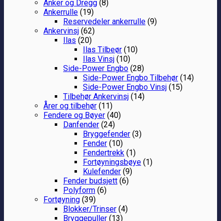
Anker og Dregg
(8)
Ankerrulle
(19)
Reservedeler ankerrulle
(9)
Ankervinsj
(62)
Ilas
(20)
Ilas Tilbeør
(10)
Ilas Vinsj
(10)
Side-Power Engbo
(28)
Side-Power Engbo Tilbehør
(14)
Side-Power Engbo Vinsj
(15)
Tilbehør Ankervinsj
(14)
Årer og tilbehør
(11)
Fendere og Bøyer
(40)
Danfender
(24)
Bryggefender
(3)
Fender
(10)
Fendertrekk
(1)
Fortøyningsbøye
(1)
Kulefender
(9)
Fender budsjett
(6)
Polyform
(6)
Fortøyning
(39)
Blokker/Trinser
(4)
Bryggepuller
(13)