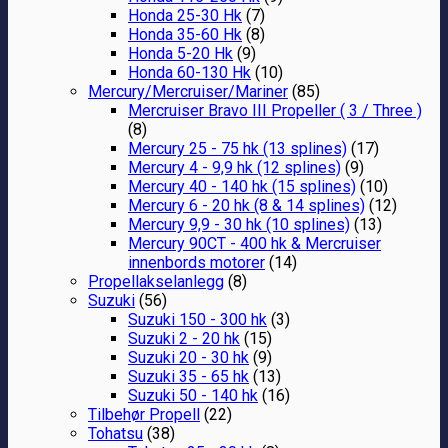
Honda 25-30 Hk
(7)
Honda 35-60 Hk
(8)
Honda 5-20 Hk
(9)
Honda 60-130 Hk
(10)
Mercury/Mercruiser/Mariner
(85)
Mercruiser Bravo III Propeller ( 3 / Three )
(8)
Mercury 25 - 75 hk (13 splines)
(17)
Mercury 4 - 9,9 hk (12 splines)
(9)
Mercury 40 - 140 hk (15 splines)
(10)
Mercury 6 - 20 hk (8 & 14 splines)
(12)
Mercury 9,9 - 30 hk (10 splines)
(13)
Mercury 90CT - 400 hk & Mercruiser
innenbords motorer
(14)
Propellakselanlegg
(8)
Suzuki
(56)
Suzuki 150 - 300 hk
(3)
Suzuki 2 - 20 hk
(15)
Suzuki 20 - 30 hk
(9)
Suzuki 35 - 65 hk
(13)
Suzuki 50 - 140 hk
(16)
Tilbehør Propell
(22)
Tohatsu
(38)