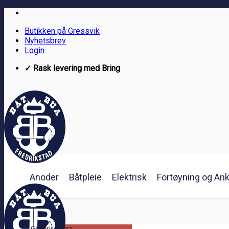
Skip
to
Butikken på Gressvik
content
Nyhetsbrev
Login
✓ Rask levering med Bring
Anoder
Båtpleie
Elektrisk
Fortøyning og Ank
Generic filters