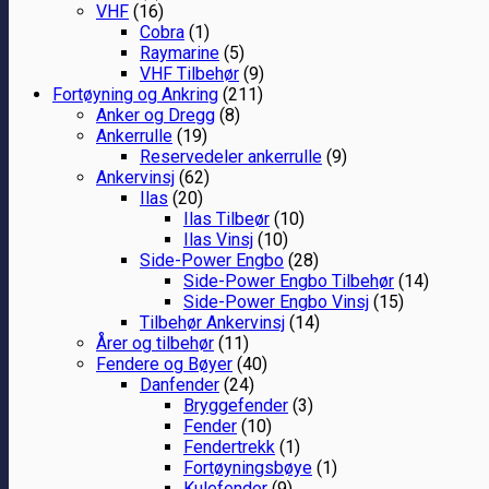
VHF
(16)
Cobra
(1)
Raymarine
(5)
VHF Tilbehør
(9)
Fortøyning og Ankring
(211)
Anker og Dregg
(8)
Ankerrulle
(19)
Reservedeler ankerrulle
(9)
Ankervinsj
(62)
Ilas
(20)
Ilas Tilbeør
(10)
Ilas Vinsj
(10)
Side-Power Engbo
(28)
Side-Power Engbo Tilbehør
(14)
Side-Power Engbo Vinsj
(15)
Tilbehør Ankervinsj
(14)
Årer og tilbehør
(11)
Fendere og Bøyer
(40)
Danfender
(24)
Bryggefender
(3)
Fender
(10)
Fendertrekk
(1)
Fortøyningsbøye
(1)
Kulefender
(9)