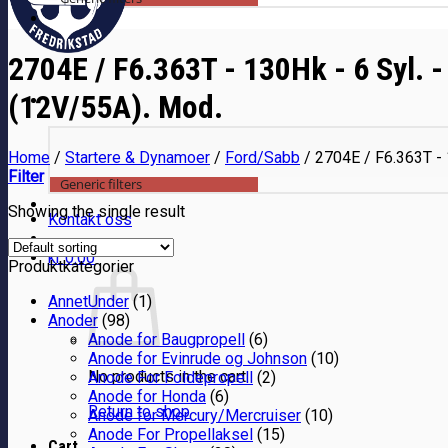
2704E / F6.363T - 130Hk - 6 Syl
(12V/55A). Mod.
Home
/
Startere & Dynamoer
/
Ford/Sabb
/
2704E / F6.363T -
Filter
Generic filters
Showing the single result
Kontakt oss
kr
0.00
Produktkategorier
AnnetUnder
(1)
Anoder
(98)
Anode for Baugpropell
(6)
Anode for Evinrude og Johnson
(10)
No products in the cart.
Anode For Foldepropell
(2)
Anode for Honda
(6)
Return to shop
Anode for Mercury/Mercruiser
(10)
Anode For Propellaksel
(15)
Cart