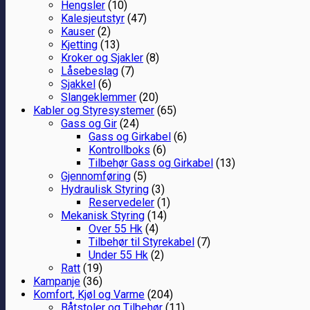
Hengsler
(10)
Kalesjeutstyr
(47)
Kauser
(2)
Kjetting
(13)
Kroker og Sjakler
(8)
Låsebeslag
(7)
Sjakkel
(6)
Slangeklemmer
(20)
Kabler og Styresystemer
(65)
Gass og Gir
(24)
Gass og Girkabel
(6)
Kontrollboks
(6)
Tilbehør Gass og Girkabel
(13)
Gjennomføring
(5)
Hydraulisk Styring
(3)
Reservedeler
(1)
Mekanisk Styring
(14)
Over 55 Hk
(4)
Tilbehør til Styrekabel
(7)
Under 55 Hk
(2)
Ratt
(19)
Kampanje
(36)
Komfort, Kjøl og Varme
(204)
Båtstoler og Tilbehør
(11)