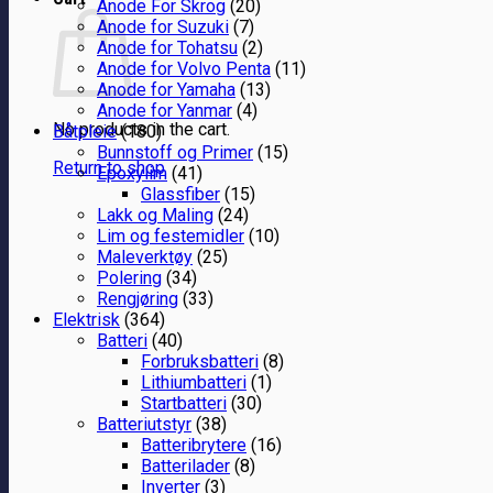
Anode For Skrog
(20)
Anode for Suzuki
(7)
Anode for Tohatsu
(2)
Anode for Volvo Penta
(11)
Anode for Yamaha
(13)
Anode for Yanmar
(4)
No products in the cart.
Båtpleie
(180)
Bunnstoff og Primer
(15)
Return to shop
Epoxylim
(41)
Glassfiber
(15)
Lakk og Maling
(24)
Lim og festemidler
(10)
Maleverktøy
(25)
Polering
(34)
Rengjøring
(33)
Elektrisk
(364)
Batteri
(40)
Forbruksbatteri
(8)
Lithiumbatteri
(1)
Startbatteri
(30)
Batteriutstyr
(38)
Batteribrytere
(16)
Batterilader
(8)
Inverter
(3)