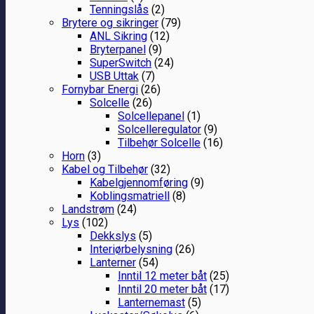
Tenningslås
(2)
Brytere og sikringer
(79)
ANL Sikring
(12)
Bryterpanel
(9)
SuperSwitch
(24)
USB Uttak
(7)
Fornybar Energi
(26)
Solcelle
(26)
Solcellepanel
(1)
Solcelleregulator
(9)
Tilbehør Solcelle
(16)
Horn
(3)
Kabel og Tilbehør
(32)
Kabelgjennomføring
(9)
Koblingsmatriell
(8)
Landstrøm
(24)
Lys
(102)
Dekkslys
(5)
Interiørbelysning
(26)
Lanterner
(54)
Inntil 12 meter båt
(25)
Inntil 20 meter båt
(17)
Lanternemast
(5)