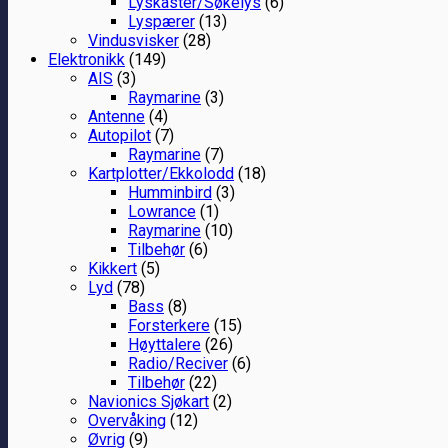
Lyskaster/Søkelys
(6)
Lyspærer
(13)
Vindusvisker
(28)
Elektronikk
(149)
AIS
(3)
Raymarine
(3)
Antenne
(4)
Autopilot
(7)
Raymarine
(7)
Kartplotter/Ekkolodd
(18)
Humminbird
(3)
Lowrance
(1)
Raymarine
(10)
Tilbehør
(6)
Kikkert
(5)
Lyd
(78)
Bass
(8)
Forsterkere
(15)
Høyttalere
(26)
Radio/Reciver
(6)
Tilbehør
(22)
Navionics Sjøkart
(2)
Overvåking
(12)
Øvrig
(9)