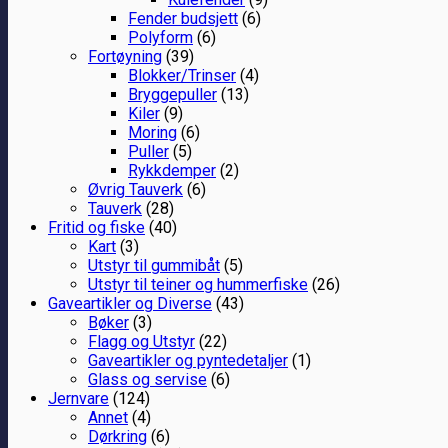
Fender budsjett
(6)
Polyform
(6)
Fortøyning
(39)
Blokker/Trinser
(4)
Bryggepuller
(13)
Kiler
(9)
Moring
(6)
Puller
(5)
Rykkdemper
(2)
Øvrig Tauverk
(6)
Tauverk
(28)
Fritid og fiske
(40)
Kart
(3)
Utstyr til gummibåt
(5)
Utstyr til teiner og hummerfiske
(26)
Gaveartikler og Diverse
(43)
Bøker
(3)
Flagg og Utstyr
(22)
Gaveartikler og pyntedetaljer
(1)
Glass og servise
(6)
Jernvare
(124)
Annet
(4)
Dørkring
(6)