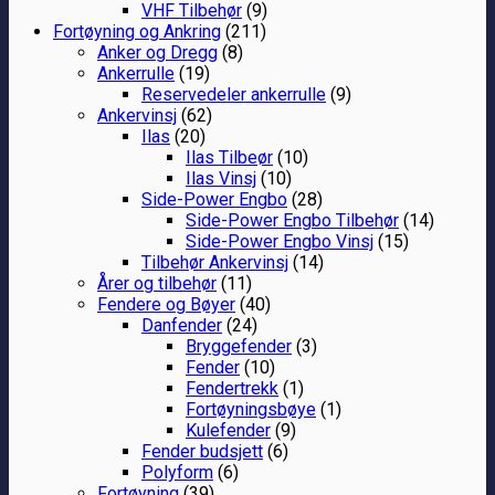
VHF Tilbehør
(9)
Fortøyning og Ankring
(211)
Anker og Dregg
(8)
Ankerrulle
(19)
Reservedeler ankerrulle
(9)
Ankervinsj
(62)
Ilas
(20)
Ilas Tilbeør
(10)
Ilas Vinsj
(10)
Side-Power Engbo
(28)
Side-Power Engbo Tilbehør
(14)
Side-Power Engbo Vinsj
(15)
Tilbehør Ankervinsj
(14)
Årer og tilbehør
(11)
Fendere og Bøyer
(40)
Danfender
(24)
Bryggefender
(3)
Fender
(10)
Fendertrekk
(1)
Fortøyningsbøye
(1)
Kulefender
(9)
Fender budsjett
(6)
Polyform
(6)
Fortøyning
(39)