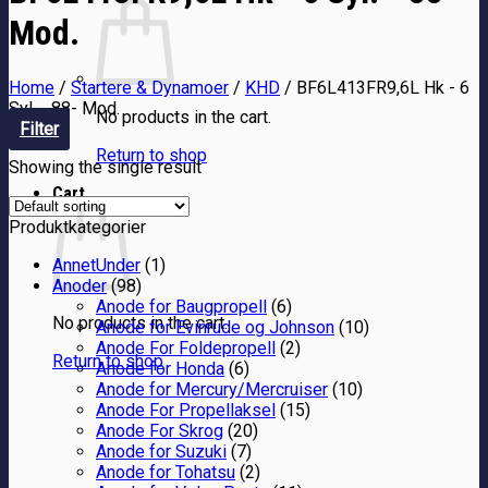
Mod.
Home
/
Startere & Dynamoer
/
KHD
/
BF6L413FR9,6L Hk - 6
Syl. - 88- Mod.
No products in the cart.
Filter
Return to shop
Showing the single result
Cart
Produktkategorier
AnnetUnder
(1)
Anoder
(98)
Anode for Baugpropell
(6)
No products in the cart.
Anode for Evinrude og Johnson
(10)
Anode For Foldepropell
(2)
Return to shop
Anode for Honda
(6)
Anode for Mercury/Mercruiser
(10)
Anode For Propellaksel
(15)
Anode For Skrog
(20)
Anode for Suzuki
(7)
Anode for Tohatsu
(2)