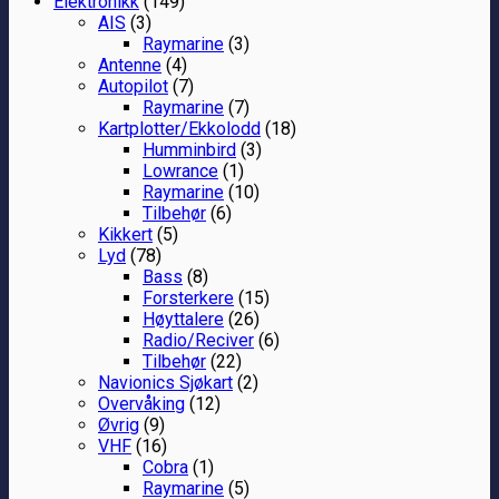
Elektronikk
(149)
AIS
(3)
Raymarine
(3)
Antenne
(4)
Autopilot
(7)
Raymarine
(7)
Kartplotter/Ekkolodd
(18)
Humminbird
(3)
Lowrance
(1)
Raymarine
(10)
Tilbehør
(6)
Kikkert
(5)
Lyd
(78)
Bass
(8)
Forsterkere
(15)
Høyttalere
(26)
Radio/Reciver
(6)
Tilbehør
(22)
Navionics Sjøkart
(2)
Overvåking
(12)
Øvrig
(9)
VHF
(16)
Cobra
(1)
Raymarine
(5)