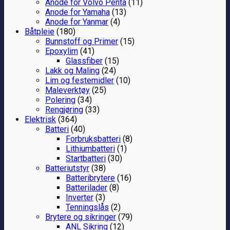
Anode for Volvo Penta
(11)
Anode for Yamaha
(13)
Anode for Yanmar
(4)
Båtpleie
(180)
Bunnstoff og Primer
(15)
Epoxylim
(41)
Glassfiber
(15)
Lakk og Maling
(24)
Lim og festemidler
(10)
Maleverktøy
(25)
Polering
(34)
Rengjøring
(33)
Elektrisk
(364)
Batteri
(40)
Forbruksbatteri
(8)
Lithiumbatteri
(1)
Startbatteri
(30)
Batteriutstyr
(38)
Batteribrytere
(16)
Batterilader
(8)
Inverter
(3)
Tenningslås
(2)
Brytere og sikringer
(79)
ANL Sikring
(12)