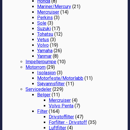
Honda
(8)
Mariner/Mercury
(21)
Mercruiser
(14)
Perkins
(3)
Sole
(3)
Suzuki
(17)
Tohatsu
(12)
Vetus
(3)
Volvo
(19)
Yamaha
(26)
Yanmar
(8)
Impellerpumpe
(10)
Motorrom
(29)
Isolasjon
(3)
Motorfeste/Motorlabb
(11)
Sjøvannsfilter
(11)
Servicedeler
(229)
Belger
(11)
Mercruiser
(4)
Volvo Penta
(7)
Filter
(164)
Drivstoffilter
(47)
Forfilter - Drivstoff
(35)
Luftfilter
(4)