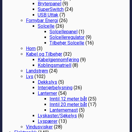
Bryterpanel
(9)
SuperSwitch
(24)
USB Uttak
(7)
Fornybar Energi
(26)
Solcelle
(26)
Solcellepanel
(1)
Solcelleregulator
(9)
Tilbehør Solcelle
(16)
Horn
(3)
Kabel og Tilbehør
(32)
Kabelgjennomføring
(9)
Koblingsmatriell
(8)
Landstrøm
(24)
Lys
(102)
Dekkslys
(5)
Interiørbelysning
(26)
Lanterner
(54)
Inntil 12 meter båt
(25)
Inntil 20 meter båt
(17)
Lanternemast
(5)
Lyskaster/Søkelys
(6)
Lyspærer
(13)
Vindusvisker
(28)