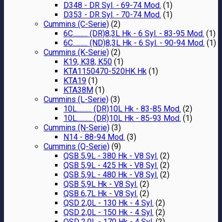
D348 - DR Syl. - 69-74 Mod.
(1)
D353 - DR Syl. - 70-74 Mod.
(1)
Cummins (C-Serie)
(2)
6C.......... (DR)8,3L Hk - 6 Syl. - 83-95 Mod.
(1)
6C.......... (ND)8,3L Hk - 6 Syl. - 90-94 Mod.
(1)
Cummins (K-Serie)
(2)
K19, K38, K50
(1)
KTA1150470-520HK Hk
(1)
KTA19
(1)
KTA38M
(1)
Cummins (L-Serie)
(3)
10L.......... (DR)10L Hk - 83-85 Mod.
(2)
10L.......... (DR)10L Hk - 85-93 Mod.
(1)
Cummins (N-Serie)
(3)
N14 - 88-94 Mod.
(3)
Cummins (Q-Serie)
(9)
QSB 5,9L - 380 Hk - V8 Syl.
(2)
QSB 5,9L - 425 Hk - V8 Syl.
(2)
QSB 5,9L - 480 Hk - V8 Syl.
(2)
QSB 5,9L Hk - V8 Syl.
(2)
QSB 6,7L Hk - V8 Syl.
(2)
QSD 2,0L - 130 Hk - 4 Syl.
(2)
QSD 2,0L - 150 Hk - 4 Syl.
(2)
QSD 2,0L - 170 Hk - 4 Syl.
(2)