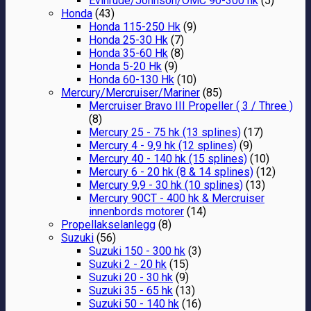
Evinrude/Johnson/OMC 90-300 hk
(5)
Honda
(43)
Honda 115-250 Hk
(9)
Honda 25-30 Hk
(7)
Honda 35-60 Hk
(8)
Honda 5-20 Hk
(9)
Honda 60-130 Hk
(10)
Mercury/Mercruiser/Mariner
(85)
Mercruiser Bravo III Propeller ( 3 / Three )
(8)
Mercury 25 - 75 hk (13 splines)
(17)
Mercury 4 - 9,9 hk (12 splines)
(9)
Mercury 40 - 140 hk (15 splines)
(10)
Mercury 6 - 20 hk (8 & 14 splines)
(12)
Mercury 9,9 - 30 hk (10 splines)
(13)
Mercury 90CT - 400 hk & Mercruiser
innenbords motorer
(14)
Propellakselanlegg
(8)
Suzuki
(56)
Suzuki 150 - 300 hk
(3)
Suzuki 2 - 20 hk
(15)
Suzuki 20 - 30 hk
(9)
Suzuki 35 - 65 hk
(13)
Suzuki 50 - 140 hk
(16)