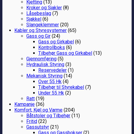
Kjetting
(13)
Kroker og Sjakler
(8)
Låsebeslag
(7)
Sjakkel
(6)
Slangeklemmer
(20)
Kabler og Styresystemer
(65)
Gass og Gir
(24)
Gass og Girkabel
(6)
Kontrollboks
(6)
Tilbehør Gass og Girkabel
(13)
Gjennomføring
(5)
Hydraulisk Styring
(3)
Reservedeler
(1)
Mekanisk Styring
(14)
Over 55 Hk
(4)
Tilbehør til Styrekabel
(7)
Under 55 Hk
(2)
Ratt
(19)
Kampanje
(36)
Komfort, Kjøl og Varme
(204)
Båtstoler og Tilbehør
(11)
Fritid
(22)
Gassutstyr
(21)
Gass og Gassbokser
(2)