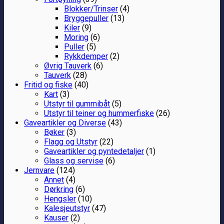
Blokker/Trinser
(4)
Bryggepuller
(13)
Kiler
(9)
Moring
(6)
Puller
(5)
Rykkdemper
(2)
Øvrig Tauverk
(6)
Tauverk
(28)
Fritid og fiske
(40)
Kart
(3)
Utstyr til gummibåt
(5)
Utstyr til teiner og hummerfiske
(26)
Gaveartikler og Diverse
(43)
Bøker
(3)
Flagg og Utstyr
(22)
Gaveartikler og pyntedetaljer
(1)
Glass og servise
(6)
Jernvare
(124)
Annet
(4)
Dørkring
(6)
Hengsler
(10)
Kalesjeutstyr
(47)
Kauser
(2)