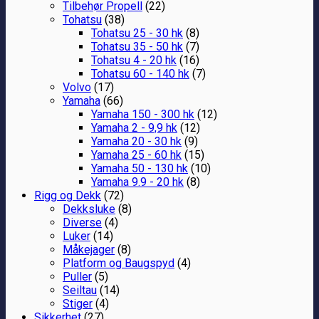
Tilbehør Propell
(22)
Tohatsu
(38)
Tohatsu 25 - 30 hk
(8)
Tohatsu 35 - 50 hk
(7)
Tohatsu 4 - 20 hk
(16)
Tohatsu 60 - 140 hk
(7)
Volvo
(17)
Yamaha
(66)
Yamaha 150 - 300 hk
(12)
Yamaha 2 - 9,9 hk
(12)
Yamaha 20 - 30 hk
(9)
Yamaha 25 - 60 hk
(15)
Yamaha 50 - 130 hk
(10)
Yamaha 9.9 - 20 hk
(8)
Rigg og Dekk
(72)
Dekksluke
(8)
Diverse
(4)
Luker
(14)
Måkejager
(8)
Platform og Baugspyd
(4)
Puller
(5)
Seiltau
(14)
Stiger
(4)
Sikkerhet
(27)