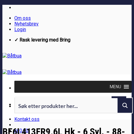
Skip
to
Om oss
content
Nyhetsbrev
Login
✓ Rask levering med Bring
MENU
Kontakt oss
BF6L413FR9,6L Hk - 6 Syl. - 88-
kr
0.00