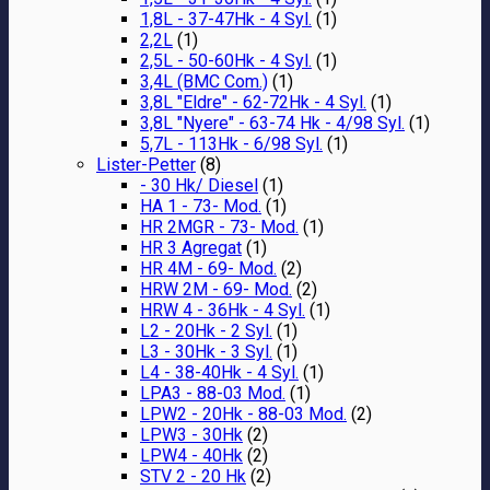
1,8L - 37-47Hk - 4 Syl.
(1)
2,2L
(1)
2,5L - 50-60Hk - 4 Syl.
(1)
3,4L (BMC Com.)
(1)
3,8L "Eldre" - 62-72Hk - 4 Syl.
(1)
3,8L "Nyere" - 63-74 Hk - 4/98 Syl.
(1)
5,7L - 113Hk - 6/98 Syl.
(1)
Lister-Petter
(8)
- 30 Hk/ Diesel
(1)
HA 1 - 73- Mod.
(1)
HR 2MGR - 73- Mod.
(1)
HR 3 Agregat
(1)
HR 4M - 69- Mod.
(2)
HRW 2M - 69- Mod.
(2)
HRW 4 - 36Hk - 4 Syl.
(1)
L2 - 20Hk - 2 Syl.
(1)
L3 - 30Hk - 3 Syl.
(1)
L4 - 38-40Hk - 4 Syl.
(1)
LPA3 - 88-03 Mod.
(1)
LPW2 - 20Hk - 88-03 Mod.
(2)
LPW3 - 30Hk
(2)
LPW4 - 40Hk
(2)
STV 2 - 20 Hk
(2)