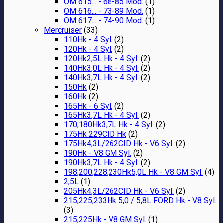
OM 615... - 68-85 Mod.
(1)
OM 616... - 73-89 Mod.
(1)
OM 617... - 74-90 Mod.
(1)
Mercruiser
(33)
110Hk - 4 Syl.
(2)
120Hk - 4 Syl.
(2)
120Hk2,5L Hk - 4 Syl.
(2)
140Hk3,0L Hk - 4 Syl.
(2)
140Hk3,7L Hk - 4 Syl.
(2)
150Hk
(2)
160Hk
(2)
165Hk - 6 Syl.
(2)
165Hk3,7L Hk - 4 Syl.
(2)
170,180Hk3,7L Hk - 4 Syl.
(2)
175Hk 229CID Hk
(2)
175Hk4,3L/262CID Hk - V6 Syl.
(2)
190Hk - V8 GM Syl.
(2)
190Hk3,7L Hk - 4 Syl.
(2)
198,200,228,230Hk5,0L Hk - V8 GM Syl.
(4)
2,5L
(1)
205Hk4,3L/262CID Hk - V6 Syl.
(2)
215,225,233Hk 5,0 / 5,8L FORD Hk - V8 Syl.
(3)
215,225Hk - V8 GM Syl.
(1)