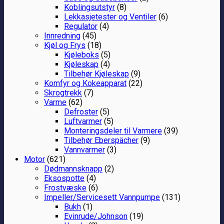
Koblingsutstyr
(8)
Lekkasjetester og Ventiler
(6)
Regulator
(4)
Innredning
(45)
Kjøl og Frys
(18)
Kjøleboks
(5)
Kjøleskap
(4)
Tilbehør Kjøleskap
(9)
Komfyr og Kokeapparat
(22)
Skrogtrekk
(7)
Varme
(62)
Defroster
(5)
Luftvarmer
(5)
Monteringsdeler til Varmere
(39)
Tilbehør Eberspächer
(9)
Vannvarmer
(3)
Motor
(621)
Dødmannsknapp
(2)
Eksospotte
(4)
Frostvæske
(6)
Impeller/Servicesett Vannpumpe
(131)
Bukh
(1)
Evinrude/Johnson
(19)