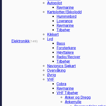
Autopilot
Raymarine
Kartplotter/Ekkolodd
Humminbird
Lowrance
Raymarine
Tilbehør
Kikkert
Lyd
Elektronikk
(149)
Bass
Forsterkere
Høyttalere
Radio/Reciver
Tilbehør
Navionics Sjøkart
Overvåking
Øvrig
VHF
Cobra
Raymarine
VHF Tilbehør
Anker og Dregg
Ankerrulle