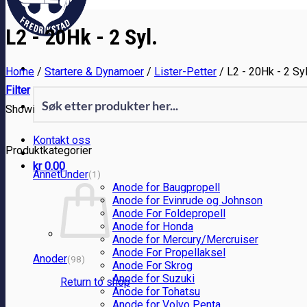
L2 - 20Hk - 2 Syl.
Home
/
Startere & Dynamoer
/
Lister-Petter
/
L2 - 20Hk - 2 Syl
Filter
Showing the single result
Kontakt oss
Produktkategorier
kr
0.00
AnnetUnder
(1)
Anode for Baugpropell
Anode for Evinrude og Johnson
Anode For Foldepropell
Anode for Honda
Anode for Mercury/Mercruiser
Anode For Propellaksel
Anoder
(98)
Anode For Skrog
Anode for Suzuki
Return to shop
Anode for Tohatsu
Anode for Volvo Penta