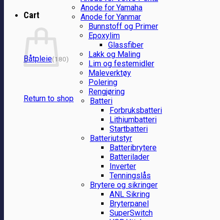
Anode for Yamaha
Cart
Anode for Yanmar
Bunnstoff og Primer
Epoxylim
Glassfiber
Lakk og Maling
Båtpleie
(180)
Lim og festemidler
Maleverktøy
Polering
Rengjøring
Return to shop
Batteri
Forbruksbatteri
Lithiumbatteri
Startbatteri
Batteriutstyr
Batteribrytere
Batterilader
Inverter
Tenningslås
Brytere og sikringer
ANL Sikring
Bryterpanel
SuperSwitch