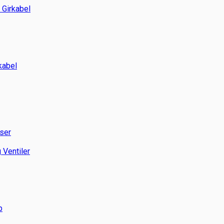
 Girkabel
ekabel
ser
 Ventiler
p