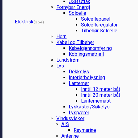
USB Uttak
Fornybar Energi
Solcelle
Solcellepanel
Elektrisk
(364)
Solcelleregulator
Tilbehør Solcelle
Horn
Kabel og Tilbehør
Kabelgjennomføring
Koblingsmatriell
Landstrøm
Lys
Dekkslys
Interiørbelysning
Lanterner
Inntil 12 meter båt
Inntil 20 meter båt
Lanternemast
Lyskaster/Søkelys
Lyspærer
Vindusvisker
AIS
Raymarine
Antenne