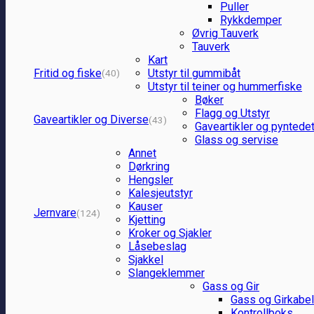
Puller
Rykkdemper
Øvrig Tauverk
Tauverk
Kart
Fritid og fiske
Utstyr til gummibåt
(40)
Utstyr til teiner og hummerfiske
Bøker
Flagg og Utstyr
Gaveartikler og Diverse
(43)
Gaveartikler og pyntedet
Glass og servise
Annet
Dørkring
Hengsler
Kalesjeutstyr
Kauser
Jernvare
(124)
Kjetting
Kroker og Sjakler
Låsebeslag
Sjakkel
Slangeklemmer
Gass og Gir
Gass og Girkabel
Kontrollboks