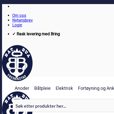
Skip
to
Om oss
content
Nyhetsbrev
Login
✓ Rask levering med Bring
Anoder
Båtpleie
Elektrisk
Fortøyning og Ank