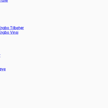
rulle
ngbo Tilbehør
ngbo Vinsj
r
bøye