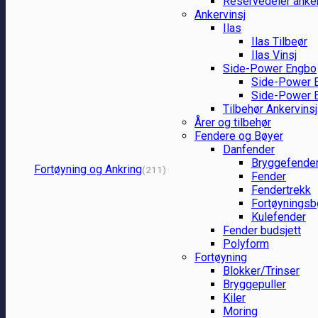
Reservedeler anker
Ankervinsj
Ilas
Ilas Tilbeør
Ilas Vinsj
Side-Power Engbo
Side-Power E
Side-Power E
Tilbehør Ankervinsj
Årer og tilbehør
Fendere og Bøyer
Danfender
Bryggefende
Fortøyning og Ankring
(211)
Fender
Fendertrekk
Fortøynings
Kulefender
Fender budsjett
Polyform
Fortøyning
Blokker/Trinser
Bryggepuller
Kiler
Moring