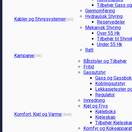
Tilbehør Gass og
Gjennomføring
Hydraulisk Styring
Kabler og Styresystemer
(65)
Reservedeler
Mekanisk Styring
Over 55 Hk
Tilbehør til Styr
Under 55 Hk
Ratt
Kampanje
(36)
Båtstoler og Tilbehør
Fritid
Gassutstyr
Gass og Gassbok
Koblingsutstyr
Lekkasjetester og
Regulator
Innredning
Kjøl og Frys
Kjøleboks
Komfort, Kjøl og Varme
(204)
Kjøleskap
Tilbehør Kjøleska
Komfyr og Kokeapparat