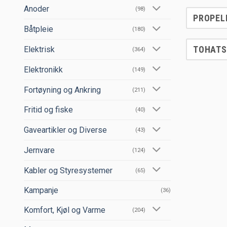
Anoder
(98)
PROPEL
Båtpleie
(180)
TOHATS
Elektrisk
(364)
Elektronikk
(149)
Fortøyning og Ankring
(211)
Fritid og fiske
(40)
Gaveartikler og Diverse
(43)
Jernvare
(124)
Kabler og Styresystemer
(65)
Kampanje
(36)
Komfort, Kjøl og Varme
(204)