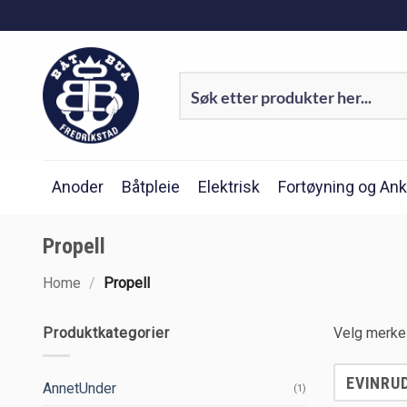
Skip
to
content
Anoder
Båtpleie
Elektrisk
Fortøyning og Ank
Propell
Home
/
Propell
Produktkategorier
Velg merke 
EVINRU
AnnetUnder
(1)