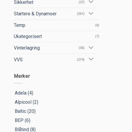
Sikkerhet
(27)
Startere & Dynamoer
(261)
Temp
(6)
Ukategorisert
(7)
Vinterlagring
(36)
VVS
(219)
Merker
Adela
(4)
Alpicool
(2)
Baltic
(20)
BEP
(6)
Blåtind
(8)