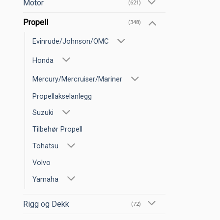
Motor
(621)
Propell
(348)
Evinrude/Johnson/OMC
Honda
Mercury/Mercruiser/Mariner
Propellakselanlegg
Suzuki
Tilbehør Propell
Tohatsu
Volvo
Yamaha
Rigg og Dekk
(72)