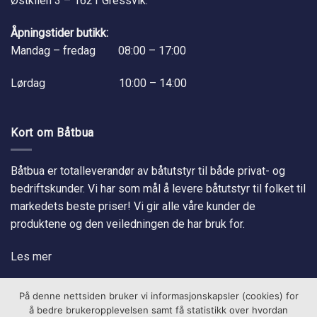
Østkilen 3 – 1621 Gressvik.
Åpningstider butikk:
Mandag – fredag 08:00 – 17:00
Lørdag 10:00 – 14:00
Kort om Båtbua
Båtbua er totalleverandør av båtutstyr til både privat- og
bedriftskunder. Vi har som mål å levere båtutstyr til folket til
markedets beste priser! Vi gir alle våre kunder de
produktene og den veiledningen de har bruk for.
Les mer
På denne nettsiden bruker vi informasjonskapsler (cookies) for
å bedre brukeropplevelsen samt få statistikk over hvordan
Om oss
Personvernerklæring
Kjøpsbetingelser