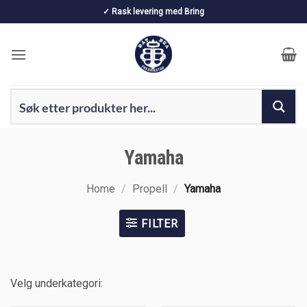
Skip
✓ Rask levering med Bring
to
content
Yamaha
Home
/
Propell
/
Yamaha
FILTER
Velg underkategori: