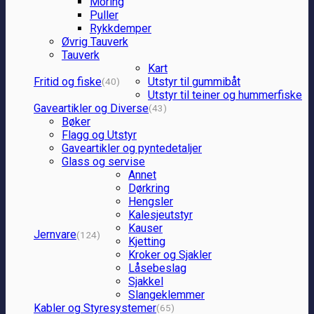
Moring
Puller
Rykkdemper
Øvrig Tauverk
Tauverk
Kart
Fritid og fiske
Utstyr til gummibåt
(40)
Utstyr til teiner og hummerfiske
Gaveartikler og Diverse
(43)
Bøker
Flagg og Utstyr
Gaveartikler og pyntedetaljer
Glass og servise
Annet
Dørkring
Hengsler
Kalesjeutstyr
Kauser
Jernvare
(124)
Kjetting
Kroker og Sjakler
Låsebeslag
Sjakkel
Slangeklemmer
Kabler og Styresystemer
(65)