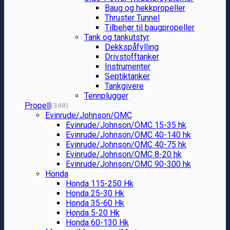
Baug og hekkpropeller
Thruster Tunnel
Tilbehør til baugpropeller
Tank og tankutstyr
Dekkspåfylling
Drivstofftanker
Instrumenter
Septiktanker
Tankgivere
Tennplugger
Propell
(348)
Evinrude/Johnson/OMC
Evinrude/Johnson/OMC 15-35 hk
Evinrude/Johnson/OMC 40-140 hk
Evinrude/Johnson/OMC 40-75 hk
Evinrude/Johnson/OMC 8-20 hk
Evinrude/Johnson/OMC 90-300 hk
Honda
Honda 115-250 Hk
Honda 25-30 Hk
Honda 35-60 Hk
Honda 5-20 Hk
Honda 60-130 Hk