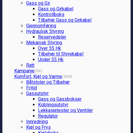
Gass og Gir
Gass og Girkabel
Kontrollboks
Tilbehør Gass og Girkabel
Gjennomføring
Hydraulisk Styring
Reservedeler
Mekanisk Styring
Over 55 Hk
Tilbehør til Styrekabel
Under 55 Hk
Ratt
Kampanje
(36)
Komfort, Kjøl og Varme
(204)
Båtstoler og Tilbehør
Fritid
Gassutstyr
Gass og Gassbokser
Koblingsutstyr
Lekkasjetester og Ventiler
Regulator
Innredning
Kjøl og Frys
Kjøleboks