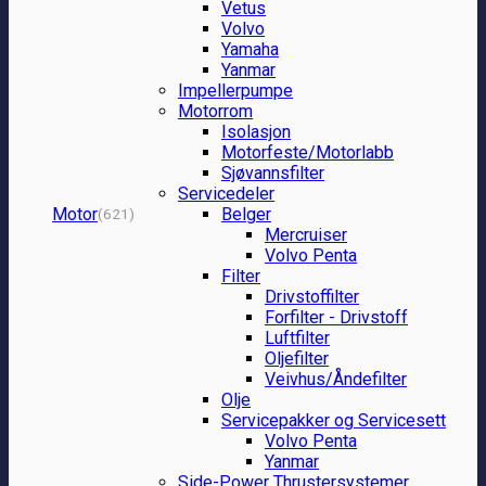
Vetus
Volvo
Yamaha
Yanmar
Impellerpumpe
Motorrom
Isolasjon
Motorfeste/Motorlabb
Sjøvannsfilter
Servicedeler
Motor
Belger
(621)
Mercruiser
Volvo Penta
Filter
Drivstoffilter
Forfilter - Drivstoff
Luftfilter
Oljefilter
Veivhus/Åndefilter
Olje
Servicepakker og Servicesett
Volvo Penta
Yanmar
Side-Power Thrustersystemer