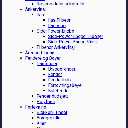
Reservedeler ankerrulle
Ankervinsj
Ilas
Ilas Tilbeør
Ilas Vinsj
Side-Power Engbo
Side-Power Engbo Tilbehør
Side-Power Engbo Vinsj
Tilbehør Ankervinsj
Årer og tilbehør
Fendere og Bøyer
Danfender
Bryggefender
Fender
Fendertrekk
Fortøyningsbøye
Kulefender
Fender budsjett
Polyform
Fortøyning
Blokker/Trinser
Bryggepuller
Kiler