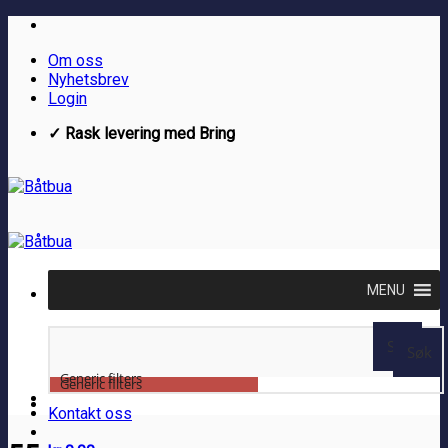
Skip
to
Om oss
content
Nyhetsbrev
Login
✓ Rask levering med Bring
MENU
Søk
Søk
Generic filters
Generic filters
Kontakt oss