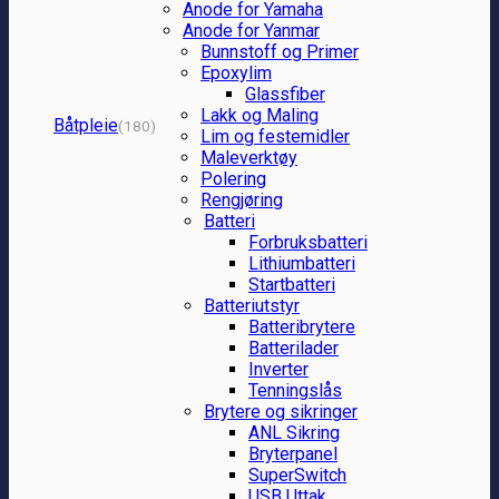
Anode for Yamaha
Anode for Yanmar
Bunnstoff og Primer
Epoxylim
Glassfiber
Lakk og Maling
Båtpleie
(180)
Lim og festemidler
Maleverktøy
Polering
Rengjøring
Batteri
Forbruksbatteri
Lithiumbatteri
Startbatteri
Batteriutstyr
Batteribrytere
Batterilader
Inverter
Tenningslås
Brytere og sikringer
ANL Sikring
Bryterpanel
SuperSwitch
USB Uttak