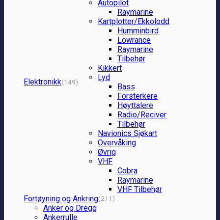
Autopilot
Raymarine
Kartplotter/Ekkolodd
Humminbird
Lowrance
Raymarine
Tilbehør
Kikkert
Lyd
Elektronikk
(149)
Bass
Forsterkere
Høyttalere
Radio/Reciver
Tilbehør
Navionics Sjøkart
Overvåking
Øvrig
VHF
Cobra
Raymarine
VHF Tilbehør
Fortøyning og Ankring
(211)
Anker og Dregg
Ankerrulle