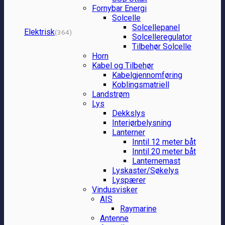
Fornybar Energi
Solcelle
Solcellepanel
Elektrisk
(364)
Solcelleregulator
Tilbehør Solcelle
Horn
Kabel og Tilbehør
Kabelgjennomføring
Koblingsmatriell
Landstrøm
Lys
Dekkslys
Interiørbelysning
Lanterner
Inntil 12 meter båt
Inntil 20 meter båt
Lanternemast
Lyskaster/Søkelys
Lyspærer
Vindusvisker
AIS
Raymarine
Antenne