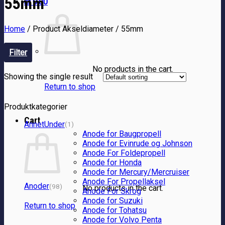
55mm
kr
0.00
Home
/
Product Akseldiameter
/
55mm
Filter
No products in the cart.
Showing the single result
Return to shop
Produktkategorier
Cart
AnnetUnder
(1)
Anode for Baugpropell
Anode for Evinrude og Johnson
Anode For Foldepropell
Anode for Honda
Anode for Mercury/Mercruiser
Anode For Propellaksel
Anoder
(98)
No products in the cart.
Anode For Skrog
Anode for Suzuki
Return to shop
Anode for Tohatsu
Anode for Volvo Penta