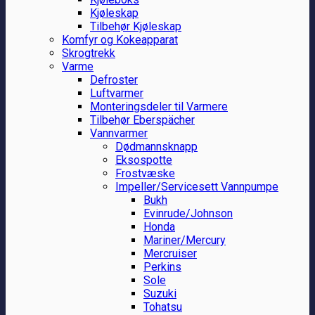
Kjøleskap
Tilbehør Kjøleskap
Komfyr og Kokeapparat
Skrogtrekk
Varme
Defroster
Luftvarmer
Monteringsdeler til Varmere
Tilbehør Eberspächer
Vannvarmer
Dødmannsknapp
Eksospotte
Frostvæske
Impeller/Servicesett Vannpumpe
Bukh
Evinrude/Johnson
Honda
Mariner/Mercury
Mercruiser
Perkins
Sole
Suzuki
Tohatsu