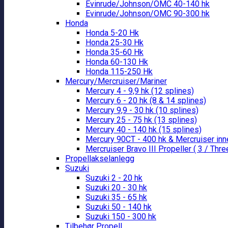
Evinrude/Johnson/OMC 40-140 hk
Evinrude/Johnson/OMC 90-300 hk
Honda
Honda 5-20 Hk
Honda 25-30 Hk
Honda 35-60 Hk
Honda 60-130 Hk
Honda 115-250 Hk
Mercury/Mercruiser/Mariner
Mercury 4 - 9,9 hk (12 splines)
Mercury 6 - 20 hk (8 & 14 splines)
Mercury 9,9 - 30 hk (10 splines)
Mercury 25 - 75 hk (13 splines)
Mercury 40 - 140 hk (15 splines)
Mercury 90CT - 400 hk & Mercruiser in
Mercruiser Bravo III Propeller ( 3 / Thre
Propellakselanlegg
Suzuki
Suzuki 2 - 20 hk
Suzuki 20 - 30 hk
Suzuki 35 - 65 hk
Suzuki 50 - 140 hk
Suzuki 150 - 300 hk
Tilbehør Propell