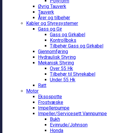
Polyform
Øvrig Tauverk
Tauverk
Årer og tilbehør
Kabler og Styresystemer
Gass og Gir
Gass og Girkabel
Kontrollboks
Tilbehør Gass og Girkabel
Gjennomføring
Hydraulisk Styring
Mekanisk Styring
Over 55 Hk
Tilbehør til Styrekabel
Under 55 Hk
Ratt
Motor
Eksospotte
Frostvæske
Impellerpumpe
Impeller/Servicesett Vannpumpe
Bukh
Evinrude/Johnson
Honda