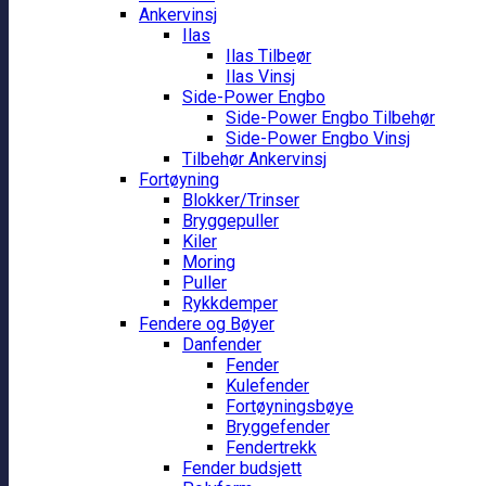
Ankervinsj
Ilas
Ilas Tilbeør
Ilas Vinsj
Side-Power Engbo
Side-Power Engbo Tilbehør
Side-Power Engbo Vinsj
Tilbehør Ankervinsj
Fortøyning
Blokker/Trinser
Bryggepuller
Kiler
Moring
Puller
Rykkdemper
Fendere og Bøyer
Danfender
Fender
Kulefender
Fortøyningsbøye
Bryggefender
Fendertrekk
Fender budsjett