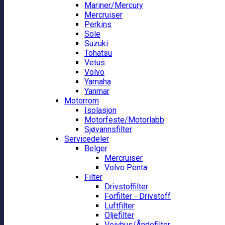
Mariner/Mercury
Mercruiser
Perkins
Sole
Suzuki
Tohatsu
Vetus
Volvo
Yamaha
Yanmar
Motorrom
Isolasjon
Motorfeste/Motorlabb
Sjøvannsfilter
Servicedeler
Belger
Mercruiser
Volvo Penta
Filter
Drivstoffilter
Forfilter - Drivstoff
Luftfilter
Oljefilter
Veivhus/Åndefilter