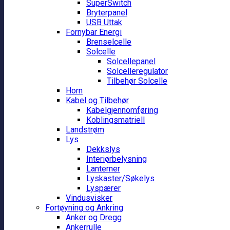
SuperSwitch
Bryterpanel
USB Uttak
Fornybar Energi
Brenselcelle
Solcelle
Solcellepanel
Solcelleregulator
Tilbehør Solcelle
Horn
Kabel og Tilbehør
Kabelgjennomføring
Koblingsmatriell
Landstrøm
Lys
Dekkslys
Interiørbelysning
Lanterner
Lyskaster/Søkelys
Lyspærer
Vindusvisker
Fortøyning og Ankring
Anker og Dregg
Ankerrulle