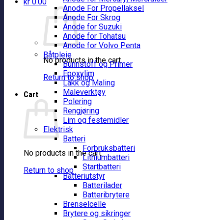
kr
0.00
Anode For Propellaksel
Anode For Skrog
Anode for Suzuki
Anode for Tohatsu
Anode for Volvo Penta
Båtpleie
No products in the cart.
Bunnstoff og Primer
Epoxylim
Return to shop
Lakk og Maling
Maleverktøy
Cart
Polering
Rengjøring
Lim og festemidler
Elektrisk
Batteri
Forbruksbatteri
No products in the cart.
Lithiumbatteri
Startbatteri
Return to shop
Batteriutstyr
Batterilader
Batteribrytere
Brenselcelle
Brytere og sikringer