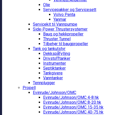
Olje
Servicepakker og Servicesett
Volvo Penta
Yanmar
Servicekit til Vannpumpe
Side-Power Thrustersystemer
Baug og hekkpropeller
Thruster Tunnel
Tilbehør til baugpropeller
Tank og tankutstyr
Dekkspåfylling
Drivstofftanker
Instrumenter
Septiktanker
Tankgivere
Vanntanker
Tennplugger
Propell
Evinrude/Johnson/OMC
Evinrude/Johnson/OMC 4-8 hk
Evinrude/Johnson/OMC 8-20 hk
Evinrude/Johnson/OMC 15-35 hk
Evinrude/Johnson/OMC 40-75 hk