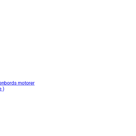
nenbords motorer
e )