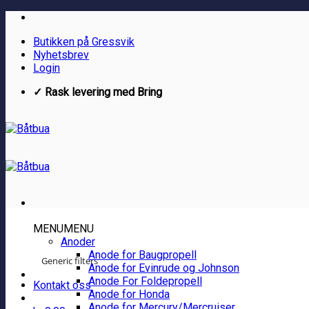
Skip
to
Butikken på Gressvik
content
Nyhetsbrev
Login
✓ Rask levering med Bring
MENU
MENU
Anoder
Anode for Baugpropell
Generic filters
Anode for Evinrude og Johnson
Anode For Foldepropell
Kontakt oss
Anode for Honda
Anode for Mercury/Mercruiser