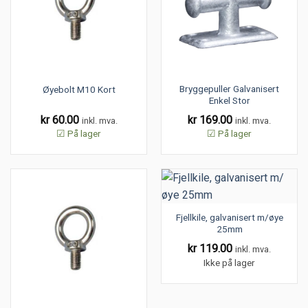
Bryggepuller Galvanisert
Øyebolt M10 Kort
Enkel Stor
kr
60.00
kr
169.00
inkl. mva.
inkl. mva.
☑ På lager
☑ På lager
Fjellkile, galvanisert m/øye
25mm
kr
119.00
inkl. mva.
Ikke på lager