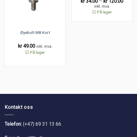
Price
kr
34.00
–
kr
120.00
range:
inkl. mva.
kr 34.
☑ På lager
throug
kr 120
Øyebolt M8 Kort
kr
49.00
inkl. mva.
☑ På lager
Kontakt oss
Telefon:
(+47) 69 31 13 66