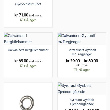
Øyebolt M12 Kort
kr
71.00
inkl. mva.
☑ På lager
Galvanisert Øyebolt
Galvanisert Bergkilehammer
m/Tregjenger
Price
kr
69.00
kr
29.00
–
kr
89.00
inkl. mva.
range:
inkl. mva.
☑ På lager
kr 29.0
☑ På lager
throug
kr 89.0
Syrefast Øyebolt
Gjennomgående