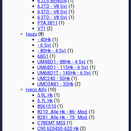
6,2LS BENSIN
(1)
6,2TD - V8 Syl.
(1)
6,5TD - V8 Syl.
(1)
6.5TD - V8 Syl.
(1)
PTA 3811
(1)
V71
(2)
Isuzu
(8)
- 40Hk
(1)
- 6 Syl.
(1)
- 80Hk - 4 Syl.
(1)
6BG1
(1)
UM4BD1 - 88Hk - 4 Syl.
(1)
UM6BD1 - 115Hk - 6 Syl.
(1)
UM6BD1T - 145Hk - 6 Syl.
(1)
UMC240 - 50Hk
(1)
UMO3AB1 - 30Hk
(2)
Iveco Aifo
(10)
5,9L Hk
(1)
6,7L Hk
(1)
8061S10
(1)
8210...Alle Hk - 86- Mod.
(1)
8281...Alle Hk - 75- Mod.
(1)
C78EMT M55
(1)
C90 620450-620 Hk
(2)