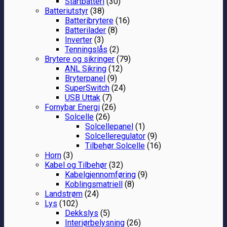
Startbatteri
(30)
Batteriutstyr
(38)
Batteribrytere
(16)
Batterilader
(8)
Inverter
(3)
Tenningslås
(2)
Brytere og sikringer
(79)
ANL Sikring
(12)
Bryterpanel
(9)
SuperSwitch
(24)
USB Uttak
(7)
Fornybar Energi
(26)
Solcelle
(26)
Solcellepanel
(1)
Solcelleregulator
(9)
Tilbehør Solcelle
(16)
Horn
(3)
Kabel og Tilbehør
(32)
Kabelgjennomføring
(9)
Koblingsmatriell
(8)
Landstrøm
(24)
Lys
(102)
Dekkslys
(5)
Interiørbelysning
(26)