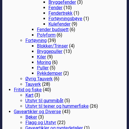
Bryggefender
(3)
Fender
(10)
Fendertrekk
(1)
Fortøyningsbøye
(1)
Kulefender
(9)
Fender budsjett
(6)
Polyform
(6)
Fortøyning
(39)
Blokker/Trinser
(4)
Bryggepuller
(13)
Kiler
(9)
Moring
(6)
Puller
(5)
Rykkdemper
(2)
Øvrig Tauverk
(6)
Tauverk
(28)
Fritid og fiske
(40)
Kart
(3)
Utstyr til gummibåt
(5)
Utstyr til teiner og hummerfiske
(26)
Gaveartikler og Diverse
(43)
Bøker
(3)
Flagg og Utstyr
(22)
Gaveartikler og pyntedetaljer
(1)