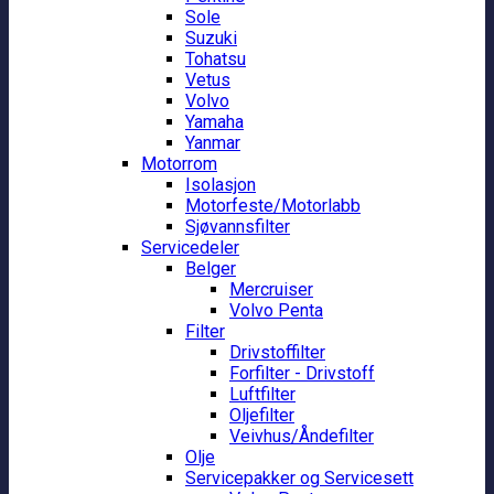
Sole
Suzuki
Tohatsu
Vetus
Volvo
Yamaha
Yanmar
Motorrom
Isolasjon
Motorfeste/Motorlabb
Sjøvannsfilter
Servicedeler
Belger
Mercruiser
Volvo Penta
Filter
Drivstoffilter
Forfilter - Drivstoff
Luftfilter
Oljefilter
Veivhus/Åndefilter
Olje
Servicepakker og Servicesett