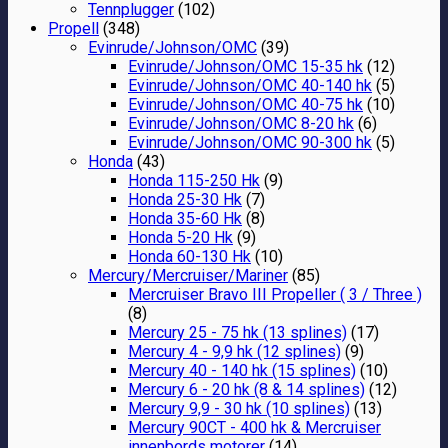
Tennplugger
(102)
Propell
(348)
Evinrude/Johnson/OMC
(39)
Evinrude/Johnson/OMC 15-35 hk
(12)
Evinrude/Johnson/OMC 40-140 hk
(5)
Evinrude/Johnson/OMC 40-75 hk
(10)
Evinrude/Johnson/OMC 8-20 hk
(6)
Evinrude/Johnson/OMC 90-300 hk
(5)
Honda
(43)
Honda 115-250 Hk
(9)
Honda 25-30 Hk
(7)
Honda 35-60 Hk
(8)
Honda 5-20 Hk
(9)
Honda 60-130 Hk
(10)
Mercury/Mercruiser/Mariner
(85)
Mercruiser Bravo III Propeller ( 3 / Three )
(8)
Mercury 25 - 75 hk (13 splines)
(17)
Mercury 4 - 9,9 hk (12 splines)
(9)
Mercury 40 - 140 hk (15 splines)
(10)
Mercury 6 - 20 hk (8 & 14 splines)
(12)
Mercury 9,9 - 30 hk (10 splines)
(13)
Mercury 90CT - 400 hk & Mercruiser
innenbords motorer
(14)