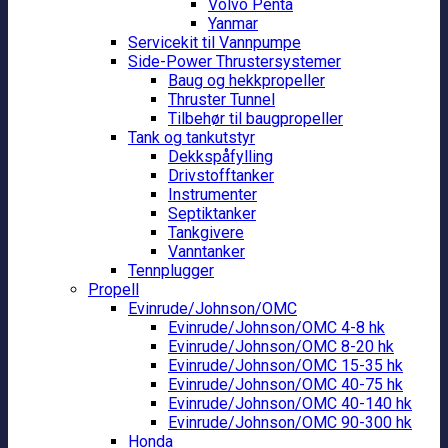
Volvo Penta
Yanmar
Servicekit til Vannpumpe
Side-Power Thrustersystemer
Baug og hekkpropeller
Thruster Tunnel
Tilbehør til baugpropeller
Tank og tankutstyr
Dekkspåfylling
Drivstofftanker
Instrumenter
Septiktanker
Tankgivere
Vanntanker
Tennplugger
Propell
Evinrude/Johnson/OMC
Evinrude/Johnson/OMC 4-8 hk
Evinrude/Johnson/OMC 8-20 hk
Evinrude/Johnson/OMC 15-35 hk
Evinrude/Johnson/OMC 40-75 hk
Evinrude/Johnson/OMC 40-140 hk
Evinrude/Johnson/OMC 90-300 hk
Honda