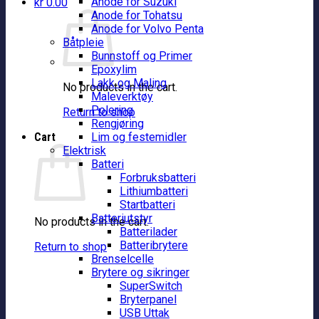
Anode for Suzuki
kr
0.00
Anode for Tohatsu
Anode for Volvo Penta
Båtpleie
Bunnstoff og Primer
Epoxylim
Lakk og Maling
No products in the cart.
Maleverktøy
Polering
Return to shop
Rengjøring
Cart
Lim og festemidler
Elektrisk
Batteri
Forbruksbatteri
Lithiumbatteri
Startbatteri
Batteriutstyr
No products in the cart.
Batterilader
Batteribrytere
Return to shop
Brenselcelle
Brytere og sikringer
SuperSwitch
Bryterpanel
USB Uttak