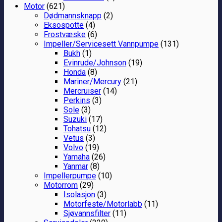
Motor
(621)
Dødmannsknapp
(2)
Eksospotte
(4)
Frostvæske
(6)
Impeller/Servicesett Vannpumpe
(131)
Bukh
(1)
Evinrude/Johnson
(19)
Honda
(8)
Mariner/Mercury
(21)
Mercruiser
(14)
Perkins
(3)
Sole
(3)
Suzuki
(17)
Tohatsu
(12)
Vetus
(3)
Volvo
(19)
Yamaha
(26)
Yanmar
(8)
Impellerpumpe
(10)
Motorrom
(29)
Isolasjon
(3)
Motorfeste/Motorlabb
(11)
Sjøvannsfilter
(11)