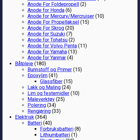
Anode For Foldepropell
(2)
Anode for Honda
(6)
Anode for Mercury/Mercruiser
(10)
Anode For Propellaksel
(15)
Anode For Skrog
(20)
Anode for Suzuki
(7)
Anode for Tohatsu
(2)
Anode for Volvo Penta
(11)
Anode for Yamaha
(13)
Anode for Yanmar
(4)
Båtpleie
(180)
Bunnstoff og Primer
(15)
Epoxylim
(41)
Glassfiber
(15)
Lakk og Maling
(24)
Lim og festemidler
(10)
Maleverktøy
(25)
Polering
(34)
Rengjøring
(33)
Elektrisk
(364)
Batteri
(40)
Forbruksbatteri
(8)
Lithiumbatteri
(1)