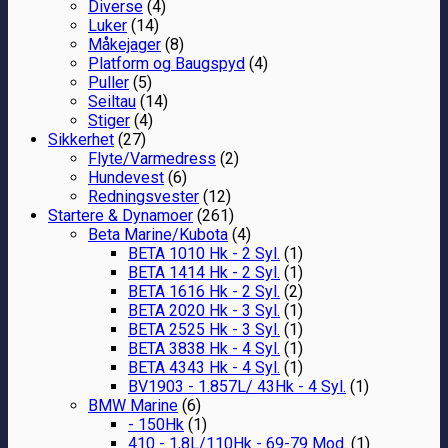
Diverse
(4)
Luker
(14)
Måkejager
(8)
Platform og Baugspyd
(4)
Puller
(5)
Seiltau
(14)
Stiger
(4)
Sikkerhet
(27)
Flyte/Varmedress
(2)
Hundevest
(6)
Redningsvester
(12)
Startere & Dynamoer
(261)
Beta Marine/Kubota
(4)
BETA 1010 Hk - 2 Syl.
(1)
BETA 1414 Hk - 2 Syl.
(1)
BETA 1616 Hk - 2 Syl.
(2)
BETA 2020 Hk - 3 Syl.
(1)
BETA 2525 Hk - 3 Syl.
(1)
BETA 3838 Hk - 4 Syl.
(1)
BETA 4343 Hk - 4 Syl.
(1)
BV1903 - 1.857L/ 43Hk - 4 Syl.
(1)
BMW Marine
(6)
- 150Hk
(1)
410 - 1,8L/110Hk - 69-79 Mod.
(1)