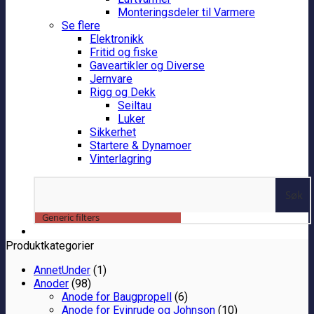
Monteringsdeler til Varmere
Se flere
Elektronikk
Fritid og fiske
Gaveartikler og Diverse
Jernvare
Rigg og Dekk
Seiltau
Luker
Sikkerhet
Startere & Dynamoer
Vinterlagring
Søk
Generic filters
Produktkategorier
AnnetUnder
(1)
Anoder
(98)
Anode for Baugpropell
(6)
Anode for Evinrude og Johnson
(10)