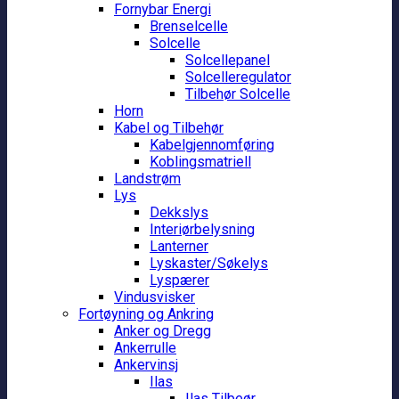
Fornybar Energi
Brenselcelle
Solcelle
Solcellepanel
Solcelleregulator
Tilbehør Solcelle
Horn
Kabel og Tilbehør
Kabelgjennomføring
Koblingsmatriell
Landstrøm
Lys
Dekkslys
Interiørbelysning
Lanterner
Lyskaster/Søkelys
Lyspærer
Vindusvisker
Fortøyning og Ankring
Anker og Dregg
Ankerrulle
Ankervinsj
Ilas
Ilas Tilbeør