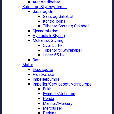
Årer og tilbehør
Kabler og Styresystemer
Gass og Gir
Gass og Girkabel
Kontrollboks
Tilbehør Gass og Girkabel
Gjennomføring
Hydraulisk Styring
Mekanisk Styring
Over 55 Hk
Tilbehør til Styrekabel
Under 55 Hk
Ratt
Motor
Eksospotte
Frostvæske
Impellerpumpe
Impeller/Servicesett Vannpumpe
Bukh
Evinrude/Johnson
Honda
Mariner/Mercury
Mercruiser
Perkins