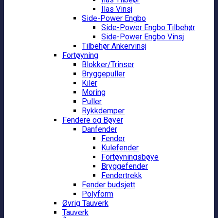
Ilas Vinsj
Side-Power Engbo
Side-Power Engbo Tilbehør
Side-Power Engbo Vinsj
Tilbehør Ankervinsj
Fortøyning
Blokker/Trinser
Bryggepuller
Kiler
Moring
Puller
Rykkdemper
Fendere og Bøyer
Danfender
Fender
Kulefender
Fortøyningsbøye
Bryggefender
Fendertrekk
Fender budsjett
Polyform
Øvrig Tauverk
Tauverk