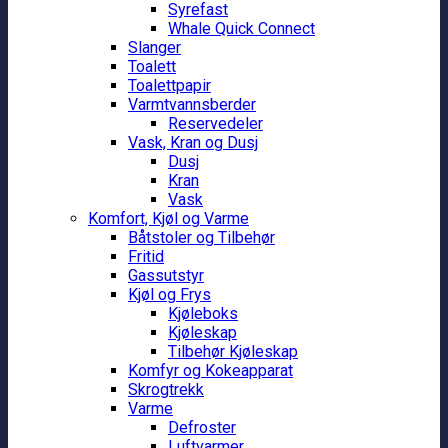
Syrefast
Whale Quick Connect
Slanger
Toalett
Toalettpapir
Varmtvannsberder
Reservedeler
Vask, Kran og Dusj
Dusj
Kran
Vask
Komfort, Kjøl og Varme
Båtstoler og Tilbehør
Fritid
Gassutstyr
Kjøl og Frys
Kjøleboks
Kjøleskap
Tilbehør Kjøleskap
Komfyr og Kokeapparat
Skrogtrekk
Varme
Defroster
Luftvarmer