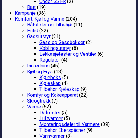
Under 55 Hk
(2)
Ratt
(19)
Kampanje
(36)
Komfort, Kjøl og Varme
(204)
Båtstoler og Tilbehør
(11)
Fritid
(22)
Gassutstyr
(21)
Gass og Gassbokser
(2)
Koblingsutstyr
(8)
Lekkasjetester og Ventiler
(6)
Regulator
(4)
Innredning
(45)
Kjøl og Frys
(18)
Kjøleboks
(5)
Kjøleskap
(4)
Tilbehør Kjøleskap
(9)
Komfyr og Kokeapparat
(22)
Skrogtrekk
(7)
Varme
(62)
Defroster
(5)
Luftvarmer
(5)
Monteringsdeler til Varmere
(39)
Tilbehør Eberspächer
(9)
Vannvarmer
(3)