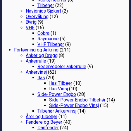
Tilbehør
(22)
Navionics Sjøkart
(2)
Overvåking
(12)
Øvrig
(9)
VHF
(16)
Cobra
(1)
Raymarine
(5)
VHF Tilbehør
(9)
Fortøyning og Ankring
(211)
Anker og Dregg
(8)
Ankerrulle
(19)
Reservedeler ankerrulle
(9)
Ankervinsj
(62)
Ilas
(20)
Ilas Tilbeør
(10)
Ilas Vinsj
(10)
Side-Power Engbo
(28)
Side-Power Engbo Tilbehør
(14)
Side-Power Engbo Vinsj
(15)
Tilbehør Ankervinsj
(14)
Årer og tilbehør
(11)
Fendere og Bøyer
(40)
Danfender
(24)