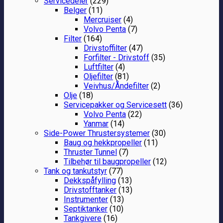
Servicedeler
(229)
Belger
(11)
Mercruiser
(4)
Volvo Penta
(7)
Filter
(164)
Drivstoffilter
(47)
Forfilter - Drivstoff
(35)
Luftfilter
(4)
Oljefilter
(81)
Veivhus/Åndefilter
(2)
Olje
(18)
Servicepakker og Servicesett
(36)
Volvo Penta
(22)
Yanmar
(14)
Side-Power Thrustersystemer
(30)
Baug og hekkpropeller
(11)
Thruster Tunnel
(7)
Tilbehør til baugpropeller
(12)
Tank og tankutstyr
(77)
Dekkspåfylling
(13)
Drivstofftanker
(13)
Instrumenter
(13)
Septiktanker
(10)
Tankgivere
(16)