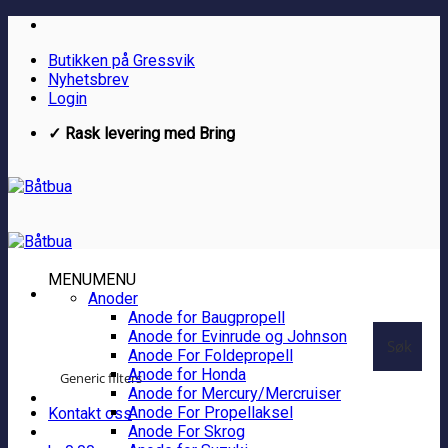
Skip
to
Butikken på Gressvik
content
Nyhetsbrev
Login
✓ Rask levering med Bring
MENU
MENU
Anoder
Anode for Baugpropell
Anode for Evinrude og Johnson
Søk
Anode For Foldepropell
Anode for Honda
Generic filters
Anode for Mercury/Mercruiser
Anode For Propellaksel
Kontakt oss
Anode For Skrog