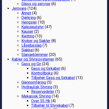
Glass og servise
(6)
Jernvare
(124)
Annet
(4)
Dørkring
(6)
Hengsler
(10)
Kalesjeutstyr
(47)
Kauser
(2)
Kjetting
(13)
Kroker og Sjakler
(8)
Låsebeslag
(7)
Sjakkel
(6)
Slangeklemmer
(20)
Kabler og Styresystemer
(65)
Gass og Gir
(24)
Gass og Girkabel
(6)
Kontrollboks
(6)
Tilbehør Gass og Girkabel
(13)
Gjennomføring
(5)
Hydraulisk Styring
(3)
Reservedeler
(1)
Mekanisk Styring
(14)
Over 55 Hk
(4)
Tilbehør til Styrekabel
(7)