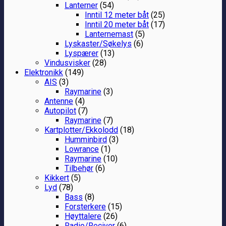
Lanterner
(54)
Inntil 12 meter båt
(25)
Inntil 20 meter båt
(17)
Lanternemast
(5)
Lyskaster/Søkelys
(6)
Lyspærer
(13)
Vindusvisker
(28)
Elektronikk
(149)
AIS
(3)
Raymarine
(3)
Antenne
(4)
Autopilot
(7)
Raymarine
(7)
Kartplotter/Ekkolodd
(18)
Humminbird
(3)
Lowrance
(1)
Raymarine
(10)
Tilbehør
(6)
Kikkert
(5)
Lyd
(78)
Bass
(8)
Forsterkere
(15)
Høyttalere
(26)
Radio/Reciver
(6)