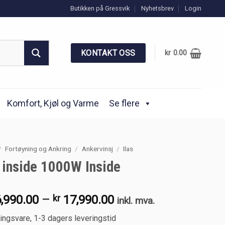
Butikken på Gressvik
Nyhetsbrev
Login
KONTAKT OSS
kr
0.00
Komfort, Kjøl og Varme
Se flere
/
Fortøyning og Ankring
/
Ankervinsj
/
Ilas
s inside 1000W Inside
Price
,990.00
–
kr
17,990.00
inkl. mva.
range:
lingsvare, 1-3 dagers leveringstid
kr 16,990.00