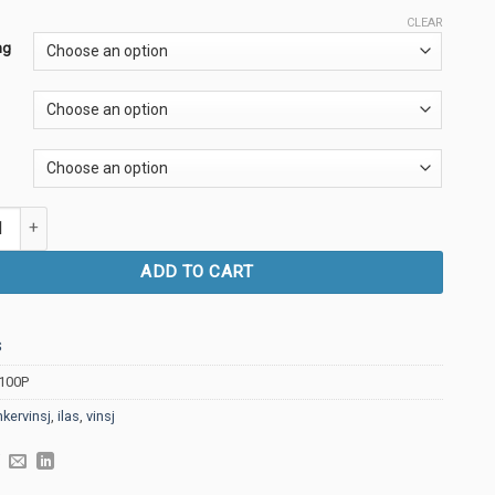
through
CLEAR
kr 17,990.00
ng
side 1000W Inside quantity
ADD TO CART
100P
nkervinsj
,
ilas
,
vinsj