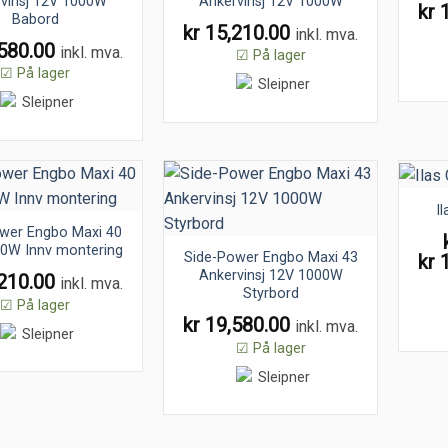
vinsj 12V 1000W
Ankervinsj 12V 1000W
kr
1
Babord
kr
15,210.00
inkl. mva.
580.00
inkl. mva.
☑ På lager
☑ På lager
I
wer Engbo Maxi 40
0W Innv montering
Side-Power Engbo Maxi 43
kr
1
Ankervinsj 12V 1000W
210.00
inkl. mva.
Styrbord
☑ På lager
kr
19,580.00
inkl. mva.
☑ På lager