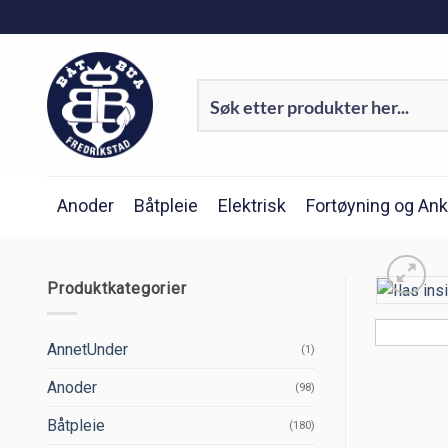
Skip
to
content
Anoder
Båtpleie
Elektrisk
Fortøyning og Ank
Produktkategorier
AnnetUnder
(1)
Anoder
(98)
Båtpleie
(180)