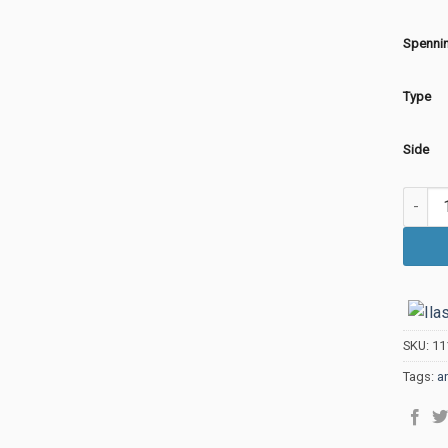
Spenni
Type
Side
Ilas in
SKU:
11
Tags:
a