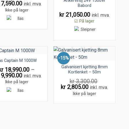
Ankervinsj 24V 1500W
Price
7,590.00
inkl. mva.
Babord
range:
Ikke på lager
kr
21,050.00
kr 16,890.00
inkl. mva.
through
☑ På lager
kr 17,590.00
-15%
las Captain M 1000W
Galvanisert kjetting 8mm
kr
18,990.00
–
Kortlenket – 50m
Price
9,990.00
inkl. mva.
range:
kr
3,300.00
Ikke på lager
kr 18,990.00
Original
Current
kr
2,805.00
inkl. mva.
through
price
price
Ikke på lager
kr 19,990.00
was:
is:
kr 3,300.00.
kr 2,805.00.