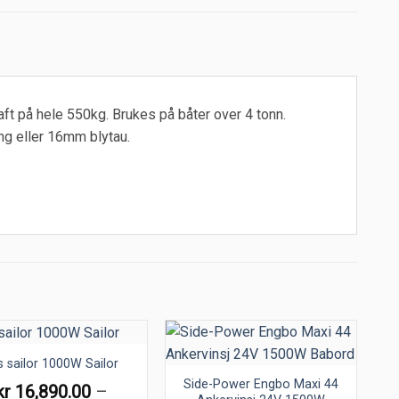
raft på hele 550kg. Brukes på båter over 4 tonn.
ng eller 16mm blytau.
as sailor 1000W Sailor
Side-Power Engbo Maxi 44
kr
16,890.00
–