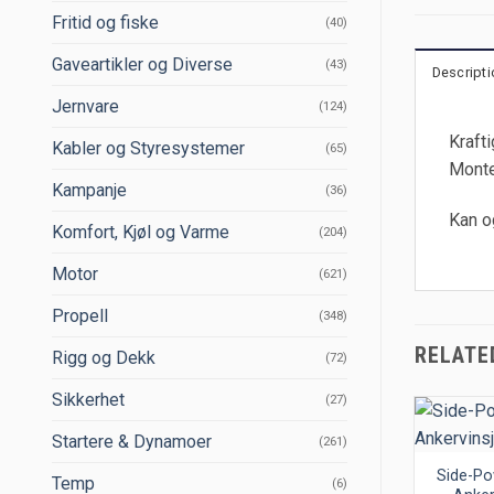
Fritid og fiske
(40)
Gaveartikler og Diverse
(43)
Descripti
Jernvare
(124)
Krafti
Kabler og Styresystemer
(65)
Monte
Kampanje
(36)
Kan o
Komfort, Kjøl og Varme
(204)
Motor
(621)
Propell
(348)
RELATE
Rigg og Dekk
(72)
Sikkerhet
(27)
Startere & Dynamoer
(261)
Side-Po
Temp
(6)