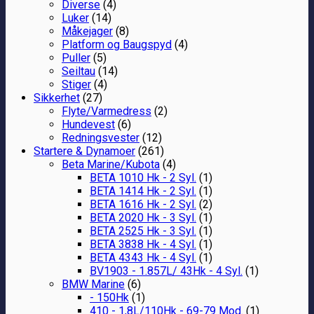
Diverse
(4)
Luker
(14)
Måkejager
(8)
Platform og Baugspyd
(4)
Puller
(5)
Seiltau
(14)
Stiger
(4)
Sikkerhet
(27)
Flyte/Varmedress
(2)
Hundevest
(6)
Redningsvester
(12)
Startere & Dynamoer
(261)
Beta Marine/Kubota
(4)
BETA 1010 Hk - 2 Syl.
(1)
BETA 1414 Hk - 2 Syl.
(1)
BETA 1616 Hk - 2 Syl.
(2)
BETA 2020 Hk - 3 Syl.
(1)
BETA 2525 Hk - 3 Syl.
(1)
BETA 3838 Hk - 4 Syl.
(1)
BETA 4343 Hk - 4 Syl.
(1)
BV1903 - 1.857L/ 43Hk - 4 Syl.
(1)
BMW Marine
(6)
- 150Hk
(1)
410 - 1,8L/110Hk - 69-79 Mod.
(1)