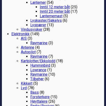
Lanterner
(54)
Inntil 12 meter båt
(25)
Inntil 20 meter båt
(17)
Lanternemast
(5)
Lyskaster/Søkelys
(6)
Lyspærer
(13)
Vindusvisker
(28)
Elektronikk
(149)
AIS
(3)
Raymarine
(3)
Antenne
(4)
Autopilot
(7)
Raymarine
(7)
Kartplotter/Ekkolodd
(18)
Humminbird
(3)
Lowrance
(1)
Raymarine
(10)
Tilbehør
(6)
Kikkert
(5)
Lyd
(78)
Bass
(8)
Forsterkere
(15)
Høyttalere
(26)
Radio/Reciver
(6)