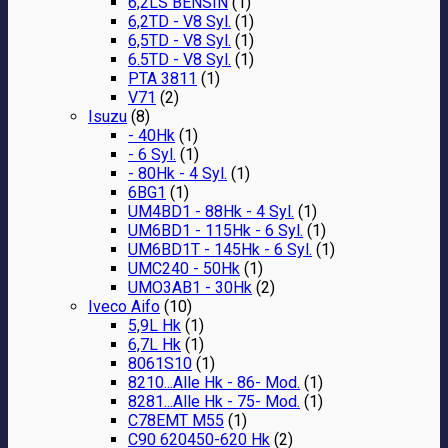
6,2LS BENSIN
(1)
6,2TD - V8 Syl.
(1)
6,5TD - V8 Syl.
(1)
6.5TD - V8 Syl.
(1)
PTA 3811
(1)
V71
(2)
Isuzu
(8)
- 40Hk
(1)
- 6 Syl.
(1)
- 80Hk - 4 Syl.
(1)
6BG1
(1)
UM4BD1 - 88Hk - 4 Syl.
(1)
UM6BD1 - 115Hk - 6 Syl.
(1)
UM6BD1T - 145Hk - 6 Syl.
(1)
UMC240 - 50Hk
(1)
UMO3AB1 - 30Hk
(2)
Iveco Aifo
(10)
5,9L Hk
(1)
6,7L Hk
(1)
8061S10
(1)
8210...Alle Hk - 86- Mod.
(1)
8281...Alle Hk - 75- Mod.
(1)
C78EMT M55
(1)
C90 620450-620 Hk
(2)