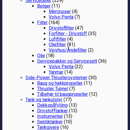
Servicedeler
(229)
Belger
(11)
Mercruiser
(4)
Volvo Penta
(7)
Filter
(164)
Drivstoffilter
(47)
Forfilter - Drivstoff
(35)
Luftfilter
(4)
Oljefilter
(81)
Veivhus/Åndefilter
(2)
Olje
(18)
Servicepakker og Servicesett
(36)
Volvo Penta
(22)
Yanmar
(14)
Side-Power Thrustersystemer
(30)
Baug og hekkpropeller
(11)
Thruster Tunnel
(7)
Tilbehør til baugpropeller
(12)
Tank og tankutstyr
(77)
Dekkspåfylling
(13)
Drivstofftanker
(13)
Instrumenter
(13)
Septiktanker
(10)
Tankgivere
(16)