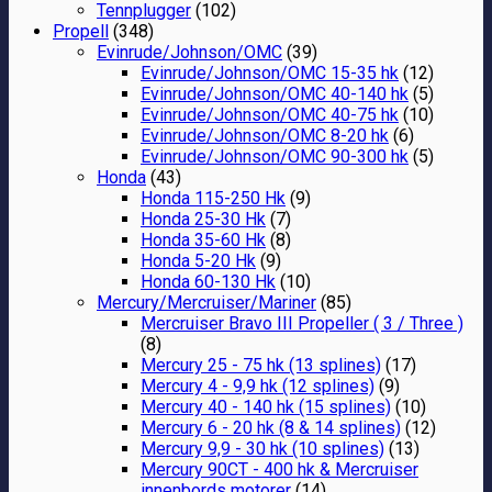
Tennplugger
(102)
Propell
(348)
Evinrude/Johnson/OMC
(39)
Evinrude/Johnson/OMC 15-35 hk
(12)
Evinrude/Johnson/OMC 40-140 hk
(5)
Evinrude/Johnson/OMC 40-75 hk
(10)
Evinrude/Johnson/OMC 8-20 hk
(6)
Evinrude/Johnson/OMC 90-300 hk
(5)
Honda
(43)
Honda 115-250 Hk
(9)
Honda 25-30 Hk
(7)
Honda 35-60 Hk
(8)
Honda 5-20 Hk
(9)
Honda 60-130 Hk
(10)
Mercury/Mercruiser/Mariner
(85)
Mercruiser Bravo III Propeller ( 3 / Three )
(8)
Mercury 25 - 75 hk (13 splines)
(17)
Mercury 4 - 9,9 hk (12 splines)
(9)
Mercury 40 - 140 hk (15 splines)
(10)
Mercury 6 - 20 hk (8 & 14 splines)
(12)
Mercury 9,9 - 30 hk (10 splines)
(13)
Mercury 90CT - 400 hk & Mercruiser
innenbords motorer
(14)