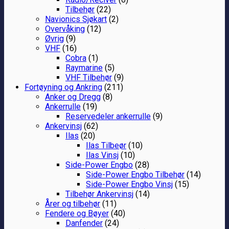
Tilbehør
(22)
Navionics Sjøkart
(2)
Overvåking
(12)
Øvrig
(9)
VHF
(16)
Cobra
(1)
Raymarine
(5)
VHF Tilbehør
(9)
Fortøyning og Ankring
(211)
Anker og Dregg
(8)
Ankerrulle
(19)
Reservedeler ankerrulle
(9)
Ankervinsj
(62)
Ilas
(20)
Ilas Tilbeør
(10)
Ilas Vinsj
(10)
Side-Power Engbo
(28)
Side-Power Engbo Tilbehør
(14)
Side-Power Engbo Vinsj
(15)
Tilbehør Ankervinsj
(14)
Årer og tilbehør
(11)
Fendere og Bøyer
(40)
Danfender
(24)