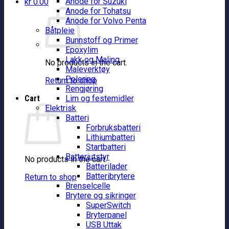
Anode for Suzuki
kr
0.00
Anode for Tohatsu
Anode for Volvo Penta
Båtpleie
Bunnstoff og Primer
Epoxylim
Lakk og Maling
No products in the cart.
Maleverktøy
Polering
Return to shop
Rengjøring
Cart
Lim og festemidler
Elektrisk
Batteri
Forbruksbatteri
Lithiumbatteri
Startbatteri
Batteriutstyr
No products in the cart.
Batterilader
Batteribrytere
Return to shop
Brenselcelle
Brytere og sikringer
SuperSwitch
Bryterpanel
USB Uttak