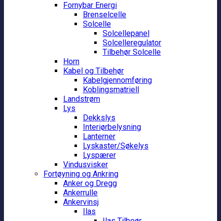
Fornybar Energi
Brenselcelle
Solcelle
Solcellepanel
Solcelleregulator
Tilbehør Solcelle
Horn
Kabel og Tilbehør
Kabelgjennomføring
Koblingsmatriell
Landstrøm
Lys
Dekkslys
Interiørbelysning
Lanterner
Lyskaster/Søkelys
Lyspærer
Vindusvisker
Fortøyning og Ankring
Anker og Dregg
Ankerrulle
Ankervinsj
Ilas
Ilas Tilbeør