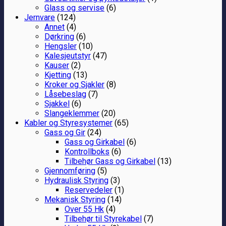
Glass og servise
(6)
Jernvare
(124)
Annet
(4)
Dørkring
(6)
Hengsler
(10)
Kalesjeutstyr
(47)
Kauser
(2)
Kjetting
(13)
Kroker og Sjakler
(8)
Låsebeslag
(7)
Sjakkel
(6)
Slangeklemmer
(20)
Kabler og Styresystemer
(65)
Gass og Gir
(24)
Gass og Girkabel
(6)
Kontrollboks
(6)
Tilbehør Gass og Girkabel
(13)
Gjennomføring
(5)
Hydraulisk Styring
(3)
Reservedeler
(1)
Mekanisk Styring
(14)
Over 55 Hk
(4)
Tilbehør til Styrekabel
(7)