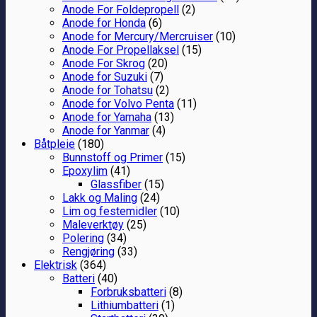
Anode For Foldepropell
(2)
Anode for Honda
(6)
Anode for Mercury/Mercruiser
(10)
Anode For Propellaksel
(15)
Anode For Skrog
(20)
Anode for Suzuki
(7)
Anode for Tohatsu
(2)
Anode for Volvo Penta
(11)
Anode for Yamaha
(13)
Anode for Yanmar
(4)
Båtpleie
(180)
Bunnstoff og Primer
(15)
Epoxylim
(41)
Glassfiber
(15)
Lakk og Maling
(24)
Lim og festemidler
(10)
Maleverktøy
(25)
Polering
(34)
Rengjøring
(33)
Elektrisk
(364)
Batteri
(40)
Forbruksbatteri
(8)
Lithiumbatteri
(1)