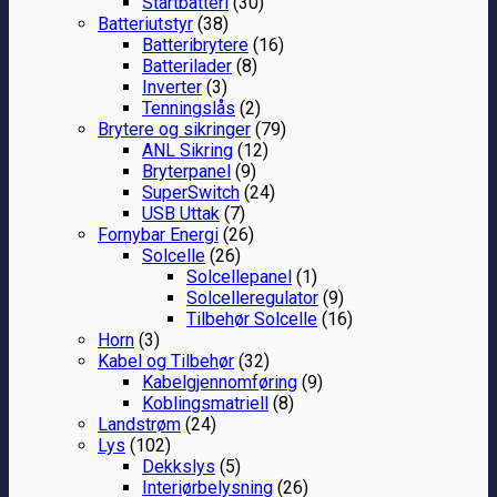
Startbatteri
(30)
Batteriutstyr
(38)
Batteribrytere
(16)
Batterilader
(8)
Inverter
(3)
Tenningslås
(2)
Brytere og sikringer
(79)
ANL Sikring
(12)
Bryterpanel
(9)
SuperSwitch
(24)
USB Uttak
(7)
Fornybar Energi
(26)
Solcelle
(26)
Solcellepanel
(1)
Solcelleregulator
(9)
Tilbehør Solcelle
(16)
Horn
(3)
Kabel og Tilbehør
(32)
Kabelgjennomføring
(9)
Koblingsmatriell
(8)
Landstrøm
(24)
Lys
(102)
Dekkslys
(5)
Interiørbelysning
(26)