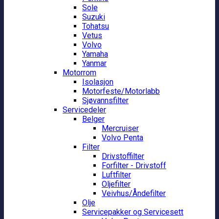
Sole
Suzuki
Tohatsu
Vetus
Volvo
Yamaha
Yanmar
Motorrom
Isolasjon
Motorfeste/Motorlabb
Sjøvannsfilter
Servicedeler
Belger
Mercruiser
Volvo Penta
Filter
Drivstoffilter
Forfilter - Drivstoff
Luftfilter
Oljefilter
Veivhus/Åndefilter
Olje
Servicepakker og Servicesett