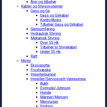
Årer og tilbehør
Kabler og Styresystemer
Gass og Gir
Gass og Girkabel
Kontrollboks
Tilbehør Gass og Girkabel
Gjennomføring
Hydraulisk Styring
Mekanisk Styring
Over 55 Hk
Tilbehør til Styrekabel
Under 55 Hk
Ratt
Motor
Eksospotte
Frostvæske
Impellerpumpe
Impeller/Servicesett Vannpumpe
Bukh
Evinrude/Johnson
Honda
Mariner/Mercury
Mercruiser
Perkins