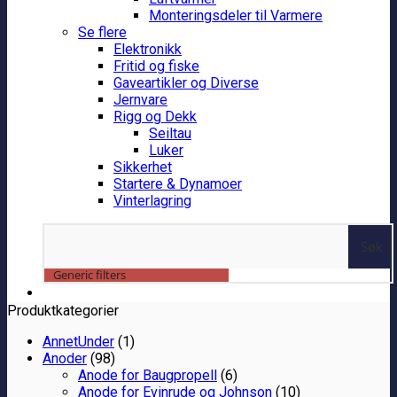
Monteringsdeler til Varmere
Se flere
Elektronikk
Fritid og fiske
Gaveartikler og Diverse
Jernvare
Rigg og Dekk
Seiltau
Luker
Sikkerhet
Startere & Dynamoer
Vinterlagring
Søk
Generic filters
Produktkategorier
AnnetUnder
(1)
Anoder
(98)
Anode for Baugpropell
(6)
Anode for Evinrude og Johnson
(10)