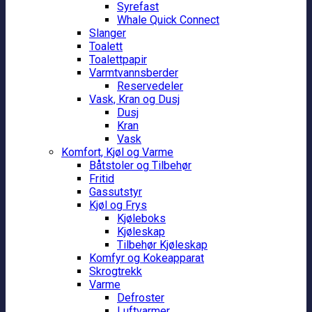
Syrefast
Whale Quick Connect
Slanger
Toalett
Toalettpapir
Varmtvannsberder
Reservedeler
Vask, Kran og Dusj
Dusj
Kran
Vask
Komfort, Kjøl og Varme
Båtstoler og Tilbehør
Fritid
Gassutstyr
Kjøl og Frys
Kjøleboks
Kjøleskap
Tilbehør Kjøleskap
Komfyr og Kokeapparat
Skrogtrekk
Varme
Defroster
Luftvarmer