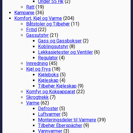
Under 55 Hk
(2)
Ratt
(19)
Kampanje
(36)
Komfort, Kjøl og Varme
(204)
Båtstoler og Tilbehør
(11)
Fritid
(22)
Gassutstyr
(21)
Gass og Gassbokser
(2)
Koblingsutstyr
(8)
Lekkasjetester og Ventiler
(6)
Regulator
(4)
Innredning
(45)
Kjøl og Frys
(18)
Kjøleboks
(5)
Kjøleskap
(4)
Tilbehør Kjøleskap
(9)
Komfyr og Kokeapparat
(22)
Skrogtrekk
(7)
Varme
(62)
Defroster
(5)
Luftvarmer
(5)
Monteringsdeler til Varmere
(39)
Tilbehør Eberspächer
(9)
Vannvarmer
(3)