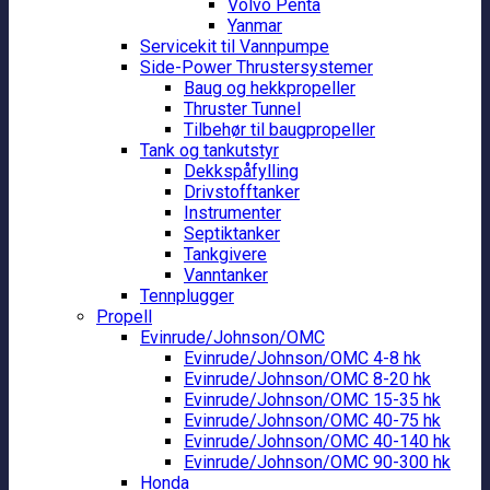
Volvo Penta
Yanmar
Servicekit til Vannpumpe
Side-Power Thrustersystemer
Baug og hekkpropeller
Thruster Tunnel
Tilbehør til baugpropeller
Tank og tankutstyr
Dekkspåfylling
Drivstofftanker
Instrumenter
Septiktanker
Tankgivere
Vanntanker
Tennplugger
Propell
Evinrude/Johnson/OMC
Evinrude/Johnson/OMC 4-8 hk
Evinrude/Johnson/OMC 8-20 hk
Evinrude/Johnson/OMC 15-35 hk
Evinrude/Johnson/OMC 40-75 hk
Evinrude/Johnson/OMC 40-140 hk
Evinrude/Johnson/OMC 90-300 hk
Honda