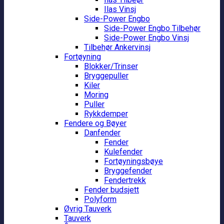
Ilas Vinsj
Side-Power Engbo
Side-Power Engbo Tilbehør
Side-Power Engbo Vinsj
Tilbehør Ankervinsj
Fortøyning
Blokker/Trinser
Bryggepuller
Kiler
Moring
Puller
Rykkdemper
Fendere og Bøyer
Danfender
Fender
Kulefender
Fortøyningsbøye
Bryggefender
Fendertrekk
Fender budsjett
Polyform
Øvrig Tauverk
Tauverk