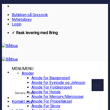
Skip
to
Butikken på Gressvik
content
Nyhetsbrev
Login
✓ Rask levering med Bring
MENU
MENU
Anoder
Anode for Baugpropell
Anode for Evinrude og Johnson
Søk
Anode For Foldepropell
Anode for Honda
Generic filters
Anode for Mercury/Mercruiser
Anode For Propellaksel
Kontakt oss
Anode For Skrog