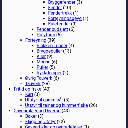
Bryggefender
(3)
Fender
(10)
Fendertrekk
(1)
Fortøyningsbøye
(1)
Kulefender
(9)
Fender budsjett
(6)
Polyform
(6)
Fortøyning
(39)
Blokker/Trinser
(4)
Bryggepuller
(13)
Kiler
(9)
Moring
(6)
Puller
(5)
Rykkdemper
(2)
Øvrig Tauverk
(6)
Tauverk
(28)
Fritid og fiske
(40)
Kart
(3)
Utstyr til gummibåt
(5)
Utstyr til teiner og hummerfiske
(26)
Gaveartikler og Diverse
(43)
Bøker
(3)
Flagg og Utstyr
(22)
Gaveartikler og pyntedetaljer
(1)