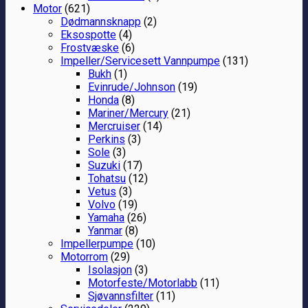
Motor
(621)
Dødmannsknapp
(2)
Eksospotte
(4)
Frostvæske
(6)
Impeller/Servicesett Vannpumpe
(131)
Bukh
(1)
Evinrude/Johnson
(19)
Honda
(8)
Mariner/Mercury
(21)
Mercruiser
(14)
Perkins
(3)
Sole
(3)
Suzuki
(17)
Tohatsu
(12)
Vetus
(3)
Volvo
(19)
Yamaha
(26)
Yanmar
(8)
Impellerpumpe
(10)
Motorrom
(29)
Isolasjon
(3)
Motorfeste/Motorlabb
(11)
Sjøvannsfilter
(11)