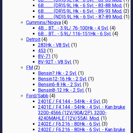
6B.......... (DR)5,9L Hk - 6 Syl. - 83-88 Mod.
(1)
6B.......... (DR)5,9L Hk - 6 Syl. - 89-93 Mod.
(2)
6B.......... (ND)5.9L Hk - 6 Syl. - 87-89 Mod.
(1)
Cummins/Nogva
(4)
4B..., BT... - 3,9L/ 76-100Hk - 4 Syl.
(4)
6B..., BT... - 5,9L/ 116-151Hk - 6 Syl.
(4)
Detroit
(4)
283Hk - V8 Syl.
(1)
453
(1)
8V-71
(1)
8V-92T - V8 Syl.
(1)
FM
(2)
Bensin? Hk - 2 Syl.
(1)
Bensin12-16 Hk - 2 Syl.
(1)
Bensin6-8 Hk - 2 Syl.
(1)
Bensin8-12 Hk - 2 Syl.
(1)
Ford/Sabb
(4)
2401E / F4.144 - 54Hk - 4 Syl.
(3)
2401E / F4.144 - 54Hk - 4 Syl. - Kan bruke
3200-4566 (12V/90A/2P), 3200-
4240MAHLE (12V/55A). Mod.
(1)
2402E / F6.216 - 80Hk - 6 Syl.
(3)
2402E / F6.216 - 80Hk - 6 Syl. - Kan bruke