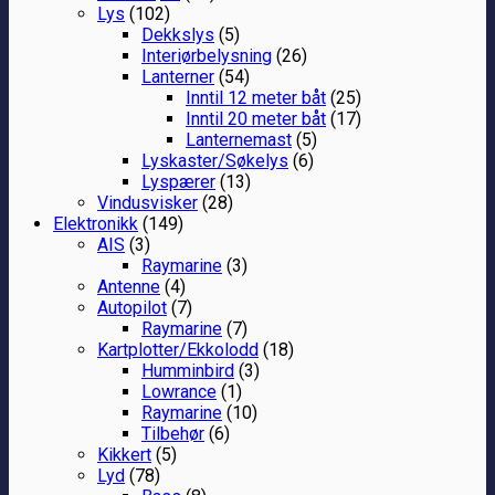
Lys
(102)
Dekkslys
(5)
Interiørbelysning
(26)
Lanterner
(54)
Inntil 12 meter båt
(25)
Inntil 20 meter båt
(17)
Lanternemast
(5)
Lyskaster/Søkelys
(6)
Lyspærer
(13)
Vindusvisker
(28)
Elektronikk
(149)
AIS
(3)
Raymarine
(3)
Antenne
(4)
Autopilot
(7)
Raymarine
(7)
Kartplotter/Ekkolodd
(18)
Humminbird
(3)
Lowrance
(1)
Raymarine
(10)
Tilbehør
(6)
Kikkert
(5)
Lyd
(78)