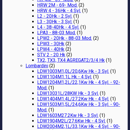
HRW 2M - 69- Mod.
(2)
HRW 4 - 36Hk - 4 Syl.
(1)
L2 - 20Hk - 2 Syl.
(1)
L3 - 30Hk - 3 Syl.
(1)
L4 - 38-40Hk - 4 Syl.
(1)
LPA3 - 88-03 Mod.
(1)
LPW2 - 20Hk - 88-03 Mod.
(2)
LPW3 - 30Hk
(2)
LPW4 - 40Hk
(2)
STV 2 - 20 Hk
(2)
TX2, TX3, TX4 AGREGAT2/3/4 Hk
(1)
Lombardini
(2)
LDW1003M1,0L/20,6Kw Hk - 3 Syl.
(1)
LDW1104M1.1L Hk - 4 Syl.
(1)
LDW1204M1,2L/22,1Kw Hk - 4 Syl. - 92-
Mod.
(1)
LDW13031L/28KW Hk - 3 Syl.
(1)
LDW1404M1.4L/27.2Kw Hk - 4 Syl.
(1)
LDW1503M1,5L/24,6Kw Hk - 3 Syl. - 90-
Mod.
(1)
LDW1603M27.2Kw Hk - 3 Syl.
(1)
LDW1904M2L/27.6Kw Hk - 4 Syl.
(1)
LDW2004M2,1L/33,1Kw Hk - 4 Syl. - 90-