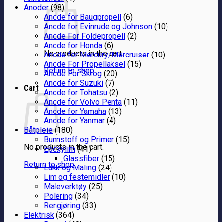
Anoder
(98)
Anode for Baugpropell
(6)
Anode for Evinrude og Johnson
(10)
Anode For Foldepropell
(2)
Anode for Honda
(6)
No products in the cart.
Anode for Mercury/Mercruiser
(10)
Anode For Propellaksel
(15)
Return to shop
Anode For Skrog
(20)
Anode for Suzuki
(7)
Cart
Anode for Tohatsu
(2)
Anode for Volvo Penta
(11)
Anode for Yamaha
(13)
Anode for Yanmar
(4)
Båtpleie
(180)
Bunnstoff og Primer
(15)
No products in the cart.
Epoxylim
(41)
Glassfiber
(15)
Return to shop
Lakk og Maling
(24)
Lim og festemidler
(10)
Maleverktøy
(25)
Polering
(34)
Rengjøring
(33)
Elektrisk
(364)