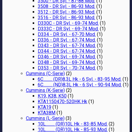
3500 - DR Syl. - 87-88 Mod.
(1)
3508 - DR Syl. - 86-93 Mod.
(1)
3512 - DR Syl. - 86-93 Mod.
(1)
3516 - DR Syl. - 86-93 Mod.
(1)
D330C - DR Syl. - 69-74 Mod.
(1)
D333C - DR Syl. - 69-74 Mod.
(1)
D334 - DR Syl. - 67-70 Mod.
(1)
D336 - DR Syl. - 67-74 Mod.
(1)
D343 - DR Syl. - 67-74 Mod.
(1)
D344 - DR Syl. - 67-74 Mod.
(1)
D346 - DR Syl. - 69-74 Mod.
(1)
D348 - DR Syl. - 69-74 Mod.
(1)
D353 - DR Syl. - 70-74 Mod.
(1)
Cummins (C-Serie)
(2)
6C.......... (DR)8,3L Hk - 6 Syl. - 83-95 Mod.
(1)
6C.......... (ND)8,3L Hk - 6 Syl. - 90-94 Mod.
(1)
Cummins (K-Serie)
(2)
K19, K38, K50
(1)
KTA1150470-520HK Hk
(1)
KTA19
(1)
KTA38M
(1)
Cummins (L-Serie)
(3)
10L.......... (DR)10L Hk - 83-85 Mod.
(2)
10L.......... (DR)10L Hk - 85-93 Mod.
(1)