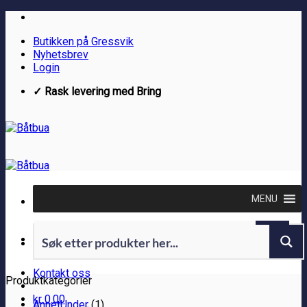
Skip
to
Butikken på Gressvik
content
Nyhetsbrev
Login
✓ Rask levering med Bring
MENU
Kontakt oss
Produktkategorier
kr
0.00
AnnetUnder
(1)