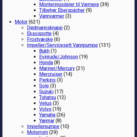
Monteringsdeler til Varmere
(39)
Tilbehør Eberspächer
(9)
Vannvarmer
(3)
Motor
(621)
Dødmannsknapp
(2)
Eksospotte
(4)
Frostvæske
(6)
Impeller/Servicesett Vannpumpe
(131)
Bukh
(1)
Evinrude/Johnson
(19)
Honda
(8)
Mariner/Mercury
(21)
Mercruiser
(14)
Perkins
(3)
Sole
(3)
Suzuki
(17)
Tohatsu
(12)
Vetus
(3)
Volvo
(19)
Yamaha
(26)
Yanmar
(8)
Impellerpumpe
(10)
Motorrom
(29)