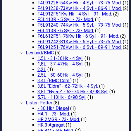
F4L91228-54Kw Hk - 4 Syl. - 73-75 Mod.
(1)
F4L91238-73Kw Hk - 4 Syl. - 86-91 Mod.
(2)
F4L912F51Kw Hk - 4 Syl. - 91- Mod.
(2)
F5L413R - 5 Syl. - 73- Mod.
(1)
F5L91240-74Kw Hk - 5 Syl. - 73-75 Mod.
(1)
F6L413R - 6 Syl. - 73- Mod.
(1)
F6L612F51-76Kw Hk - 6 Syl. - 91- Mod.
(2)
F6L91242-81Kw Hk - 6 Syl. - 73-75 Mod.
(1)
F6L91251-76Kw Hk - 6 Syl. - 89-91 Mod.
(2)
Leyland/BMC
(5)
1,5L - 31-36Hk - 4 Syl.
(1)
1,8L - 37-47Hk - 4 Syl.
(1)
2,2L
(1)
2,5L - 50-60Hk - 4 Syl.
(1)
3,4L (BMC Com.)
(1)
3,8L "Eldre" - 62-72Hk - 4 Syl.
(1)
3,8L "Nyere" - 63-74 Hk - 4/98 Syl.
(1)
5,7L - 113Hk - 6/98 Syl.
(1)
Lister-Petter
(8)
- 30 Hk/ Diesel
(1)
HA 1 - 73- Mod.
(1)
HR 2MGR - 73- Mod.
(1)
HR 3 Agregat
(1)
HR 4M - 69- Mod.
(2)