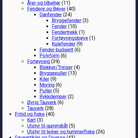
Årer og tilbehør
(11)
Fendere og Bøyer
(40)
Danfender
(24)
Bryggefender
(3)
Fender
(10)
Fendertrekk
(1)
Fortøyningsbøye
(1)
Kulefender
(9)
Fender budsjett
(6)
Polyform
(6)
Fortøyning
(39)
Blokker/Trinser
(4)
Bryggepuller
(13)
Kiler
(9)
Moring
(6)
Puller
(5)
Rykkdemper
(2)
Øvrig Tauverk
(6)
Tauverk
(28)
Fritid og fiske
(40)
Kart
(3)
Utstyr til gummibåt
(5)
Utstyr til teiner og hummerfiske
(26)
Gaveartikler og Diverse
(43)