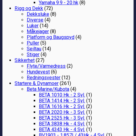
Yamaha 9.9 - 20 hk
(8)
Rigg og Dekk
(72)
Dekksluke
(8)
Diverse
(4)
Luker
(14)
Måkejager
(8)
Platform og Baugspyd
(4)
Puller
(5)
Seiltau
(14)
Stiger
(4)
Sikkerhet
(27)
Flyte/Varmedress
(2)
Hundevest
(6)
Redningsvester
(12)
Startere & Dynamoer
(261)
Beta Marine/Kubota
(4)
BETA 1010 Hk - 2 Syl.
(1)
BETA 1414 Hk - 2 Syl.
(1)
BETA 1616 Hk - 2 Syl.
(2)
BETA 2020 Hk - 3 Syl.
(1)
BETA 2525 Hk - 3 Syl.
(1)
BETA 3838 Hk - 4 Syl.
(1)
BETA 4343 Hk - 4 Syl.
(1)
BV1903 - 1.857L/ 43Hk - 4 Syl.
(1)