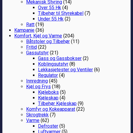
Mekanisk Styring
(14)
Over 55 Hk
(4)
Tilbehør til Styrekabel
(7)
Under 55 Hk
(2)
Ratt
(19)
Kampanje
(36)
Komfort, Kjøl og Varme
(204)
Båtstoler og Tilbehør
(11)
Fritid
(22)
Gassutstyr
(21)
Gass og Gassbokser
(2)
Koblingsutstyr
(8)
Lekkasjetester og Ventiler
(6)
Regulator
(4)
Innredning
(45)
Kjøl og Frys
(18)
Kjøleboks
(5)
Kjøleskap
(4)
Tilbehør Kjøleskap
(9)
Komfyr og Kokeapparat
(22)
Skrogtrekk
(7)
Varme
(62)
Defroster
(5)
Luftvarmer
(5)