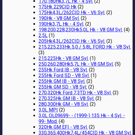
170,180Hk3,7L Hk - 4 Syl.
(2)
175Hk 229CID Hk
(2)
175Hk4,3L/262CID Hk - V6 Syl.
(2)
190Hk - V8 GM Syl.
(2)
190Hk3,7L Hk - 4 Syl.
(2)
198,200,228,230Hk5,0L Hk - V8 GM Syl.
(4)
2,5L
(1)
205Hk4,3L/262CID Hk - V6 Syl.
(2)
215,225,233Hk 5,0 / 5,8L FORD Hk - V8 Syl.
(3)
215,225Hk - V8 GM Syl.
(1)
250,260,280Hk5,7L Hk - V8 GM Syl.
(5)
255Hk Ford IB - V8 Syl.
(2)
255Hk Ford SD - V8 Syl.
(1)
255Hk GM IB - V8 Syl.
(2)
255Hk GM SD - V8 Syl.
(2)
270,320Hk Ford 7,3TD Hk - V8 Syl.
(2)
270,325Hk GM IB - V8 Syl.
(2)
280,300Hk GM - V8 Syl.
(2)
3,0L MPI
(2)
3,0L OL09699- - (1999-) 135 Hk - 4 Syl. -
99- Mod.
(4)
320Hk GM EFI - V8 Syl.
(2)
330,365,400Hk7,4L/454CID Hk - V8 GM Syl.