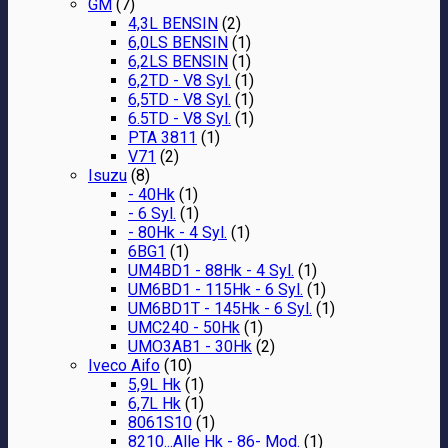
GM
(7)
4,3L BENSIN
(2)
6,0LS BENSIN
(1)
6,2LS BENSIN
(1)
6,2TD - V8 Syl.
(1)
6,5TD - V8 Syl.
(1)
6.5TD - V8 Syl.
(1)
PTA 3811
(1)
V71
(2)
Isuzu
(8)
- 40Hk
(1)
- 6 Syl.
(1)
- 80Hk - 4 Syl.
(1)
6BG1
(1)
UM4BD1 - 88Hk - 4 Syl.
(1)
UM6BD1 - 115Hk - 6 Syl.
(1)
UM6BD1T - 145Hk - 6 Syl.
(1)
UMC240 - 50Hk
(1)
UMO3AB1 - 30Hk
(2)
Iveco Aifo
(10)
5,9L Hk
(1)
6,7L Hk
(1)
8061S10
(1)
8210...Alle Hk - 86- Mod.
(1)