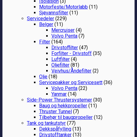
Isolasjon
(3)
Motorfeste/Motorlabb
(11)
Sjøvannsfilter
(11)
Servicedeler
(229)
Belger
(11)
Mercruiser
(4)
Volvo Penta
(7)
Filter
(164)
Drivstoffilter
(47)
Forfilter - Drivstoff
(35)
Luftfilter
(4)
Oljefilter
(81)
Veivhus/Åndefilter
(2)
Olje
(18)
Servicepakker og Servicesett
(36)
Volvo Penta
(22)
Yanmar
(14)
Side-Power Thrustersystemer
(30)
Baug og hekkpropeller
(11)
Thruster Tunnel
(7)
Tilbehør til baugpropeller
(12)
Tank og tankutstyr
(77)
Dekkspåfylling
(13)
Drivstofftanker
(13)