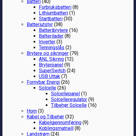
Batteri
(40)
Forbruksbatteri
(8)
Lithiumbatteri
(1)
Startbatteri
(30)
Batteriutstyr
(38)
Batteribrytere
(16)
Batterilader
(8)
Inverter
(3)
Tenningslås
(2)
Brytere og sikringer
(79)
ANL Sikring
(12)
Bryterpanel
(9)
SuperSwitch
(24)
USB Uttak
(7)
Fornybar Energi
(26)
Solcelle
(26)
Solcellepanel
(1)
Solcelleregulator
(9)
Tilbehør Solcelle
(16)
Horn
(3)
Kabel og Tilbehør
(32)
Kabelgjennomføring
(9)
Koblingsmatriell
(8)
Landstrøm
(24)