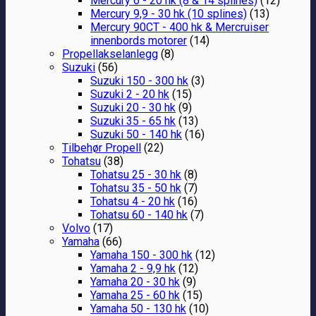
Mercury 6 - 20 hk (8 & 14 splines)
(12)
Mercury 9,9 - 30 hk (10 splines)
(13)
Mercury 90CT - 400 hk & Mercruiser
innenbords motorer
(14)
Propellakselanlegg
(8)
Suzuki
(56)
Suzuki 150 - 300 hk
(3)
Suzuki 2 - 20 hk
(15)
Suzuki 20 - 30 hk
(9)
Suzuki 35 - 65 hk
(13)
Suzuki 50 - 140 hk
(16)
Tilbehør Propell
(22)
Tohatsu
(38)
Tohatsu 25 - 30 hk
(8)
Tohatsu 35 - 50 hk
(7)
Tohatsu 4 - 20 hk
(16)
Tohatsu 60 - 140 hk
(7)
Volvo
(17)
Yamaha
(66)
Yamaha 150 - 300 hk
(12)
Yamaha 2 - 9,9 hk
(12)
Yamaha 20 - 30 hk
(9)
Yamaha 25 - 60 hk
(15)
Yamaha 50 - 130 hk
(10)