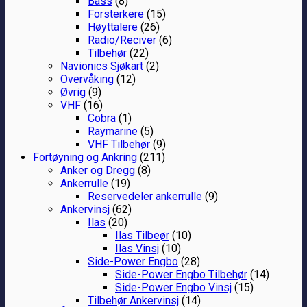
Bass
(8)
Forsterkere
(15)
Høyttalere
(26)
Radio/Reciver
(6)
Tilbehør
(22)
Navionics Sjøkart
(2)
Overvåking
(12)
Øvrig
(9)
VHF
(16)
Cobra
(1)
Raymarine
(5)
VHF Tilbehør
(9)
Fortøyning og Ankring
(211)
Anker og Dregg
(8)
Ankerrulle
(19)
Reservedeler ankerrulle
(9)
Ankervinsj
(62)
Ilas
(20)
Ilas Tilbeør
(10)
Ilas Vinsj
(10)
Side-Power Engbo
(28)
Side-Power Engbo Tilbehør
(14)
Side-Power Engbo Vinsj
(15)
Tilbehør Ankervinsj
(14)