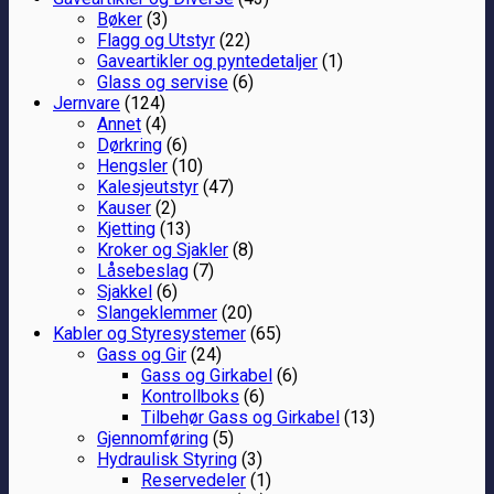
Bøker
(3)
Flagg og Utstyr
(22)
Gaveartikler og pyntedetaljer
(1)
Glass og servise
(6)
Jernvare
(124)
Annet
(4)
Dørkring
(6)
Hengsler
(10)
Kalesjeutstyr
(47)
Kauser
(2)
Kjetting
(13)
Kroker og Sjakler
(8)
Låsebeslag
(7)
Sjakkel
(6)
Slangeklemmer
(20)
Kabler og Styresystemer
(65)
Gass og Gir
(24)
Gass og Girkabel
(6)
Kontrollboks
(6)
Tilbehør Gass og Girkabel
(13)
Gjennomføring
(5)
Hydraulisk Styring
(3)
Reservedeler
(1)