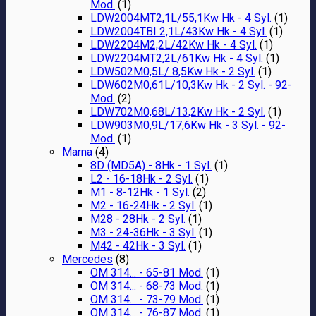
Mod.
(1)
LDW2004MT2,1L/55,1Kw Hk - 4 Syl.
(1)
LDW2004TBI 2,1L/43Kw Hk - 4 Syl.
(1)
LDW2204M2,2L/42Kw Hk - 4 Syl.
(1)
LDW2204MT2,2L/61Kw Hk - 4 Syl.
(1)
LDW502M0,5L/ 8,5Kw Hk - 2 Syl.
(1)
LDW602M0,61L/10,3Kw Hk - 2 Syl. - 92-
Mod.
(2)
LDW702M0,68L/13,2Kw Hk - 2 Syl.
(1)
LDW903M0,9L/17,6Kw Hk - 3 Syl. - 92-
Mod.
(1)
Marna
(4)
8D (MD5A) - 8Hk - 1 Syl.
(1)
L2 - 16-18Hk - 2 Syl.
(1)
M1 - 8-12Hk - 1 Syl.
(2)
M2 - 16-24Hk - 2 Syl.
(1)
M28 - 28Hk - 2 Syl.
(1)
M3 - 24-36Hk - 3 Syl.
(1)
M42 - 42Hk - 3 Syl.
(1)
Mercedes
(8)
OM 314... - 65-81 Mod.
(1)
OM 314... - 68-73 Mod.
(1)
OM 314... - 73-79 Mod.
(1)
OM 314... - 76-87 Mod.
(1)