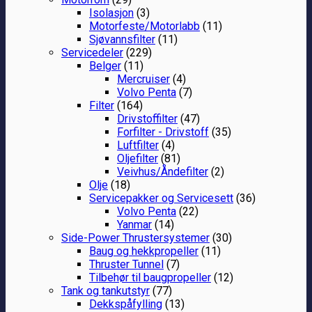
Isolasjon
(3)
Motorfeste/Motorlabb
(11)
Sjøvannsfilter
(11)
Servicedeler
(229)
Belger
(11)
Mercruiser
(4)
Volvo Penta
(7)
Filter
(164)
Drivstoffilter
(47)
Forfilter - Drivstoff
(35)
Luftfilter
(4)
Oljefilter
(81)
Veivhus/Åndefilter
(2)
Olje
(18)
Servicepakker og Servicesett
(36)
Volvo Penta
(22)
Yanmar
(14)
Side-Power Thrustersystemer
(30)
Baug og hekkpropeller
(11)
Thruster Tunnel
(7)
Tilbehør til baugpropeller
(12)
Tank og tankutstyr
(77)
Dekkspåfylling
(13)