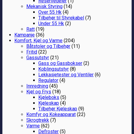
Reservedeler
(1)
Mekanisk Styring
(14)
Over 55 Hk
(4)
Tilbehør til Styrekabel
(7)
Under 55 Hk
(2)
Ratt
(19)
Kampanje
(36)
Komfort, Kjøl og Varme
(204)
Båtstoler og Tilbehør
(11)
Fritid
(22)
Gassutstyr
(21)
Gass og Gassbokser
(2)
Koblingsutstyr
(8)
Lekkasjetester og Ventiler
(6)
Regulator
(4)
Innredning
(45)
Kjøl og Frys
(18)
Kjøleboks
(5)
Kjøleskap
(4)
Tilbehør Kjøleskap
(9)
Komfyr og Kokeapparat
(22)
Skrogtrekk
(7)
Varme
(62)
Defroster
(5)