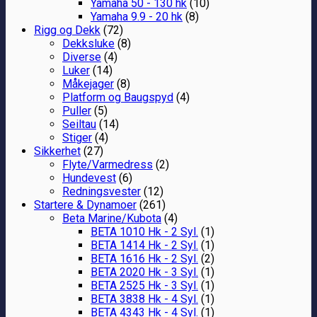
Yamaha 50 - 130 hk
(10)
Yamaha 9.9 - 20 hk
(8)
Rigg og Dekk
(72)
Dekksluke
(8)
Diverse
(4)
Luker
(14)
Måkejager
(8)
Platform og Baugspyd
(4)
Puller
(5)
Seiltau
(14)
Stiger
(4)
Sikkerhet
(27)
Flyte/Varmedress
(2)
Hundevest
(6)
Redningsvester
(12)
Startere & Dynamoer
(261)
Beta Marine/Kubota
(4)
BETA 1010 Hk - 2 Syl.
(1)
BETA 1414 Hk - 2 Syl.
(1)
BETA 1616 Hk - 2 Syl.
(2)
BETA 2020 Hk - 3 Syl.
(1)
BETA 2525 Hk - 3 Syl.
(1)
BETA 3838 Hk - 4 Syl.
(1)
BETA 4343 Hk - 4 Syl.
(1)