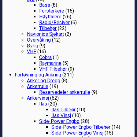
Bass
(8)
Forsterkere
(15)
Høyttalere
(26)
Radio/Reciver
(6)
Tilbehør
(22)
Navionics Sjøkart
(2)
Overvåking
(12)
Øvrig
(9)
VHF
(16)
Cobra
(1)
Raymarine
(5)
VHF Tilbehør
(9)
Fortøyning og Ankring
(211)
Anker og Dregg
(8)
Ankerrulle
(19)
Reservedeler ankerrulle
(9)
Ankervinsj
(62)
Ilas
(20)
Ilas Tilbeør
(10)
Ilas Vinsj
(10)
Side-Power Engbo
(28)
Side-Power Engbo Tilbehør
(14)
Side-Power Engbo Vinsj
(15)