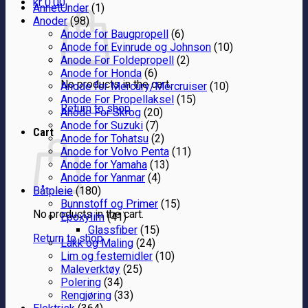
kr
0.00
AnnetUnder
(1)
Anoder
(98)
Anode for Baugpropell
(6)
Anode for Evinrude og Johnson
(10)
Anode For Foldepropell
(2)
Anode for Honda
(6)
No products in the cart.
Anode for Mercury/Mercruiser
(10)
Anode For Propellaksel
(15)
Return to shop
Anode For Skrog
(20)
Anode for Suzuki
(7)
Cart
Anode for Tohatsu
(2)
Anode for Volvo Penta
(11)
Anode for Yamaha
(13)
Anode for Yanmar
(4)
Båtpleie
(180)
Bunnstoff og Primer
(15)
No products in the cart.
Epoxylim
(41)
Glassfiber
(15)
Return to shop
Lakk og Maling
(24)
Lim og festemidler
(10)
Maleverktøy
(25)
Polering
(34)
Rengjøring
(33)