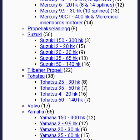
Mercury 6 - 20 hk (8 & 14 splines)
(12)
Mercury 9,9 - 30 hk (10 splines)
(13)
Mercury 90CT - 400 hk & Mercruiser
innenbords motorer
(14)
Propellakselanlegg
(8)
Suzuki
(56)
Suzuki 150 - 300 hk
(3)
Suzuki 2 - 20 hk
(15)
Suzuki 20 - 30 hk
(9)
Suzuki 35 - 65 hk
(13)
Suzuki 50 - 140 hk
(16)
Tilbehør Propell
(22)
Tohatsu
(38)
Tohatsu 25 - 30 hk
(8)
Tohatsu 35 - 50 hk
(7)
Tohatsu 4 - 20 hk
(16)
Tohatsu 60 - 140 hk
(7)
Volvo
(17)
Yamaha
(66)
Yamaha 150 - 300 hk
(12)
Yamaha 2 - 9,9 hk
(12)
Yamaha 20 - 30 hk
(9)
Yamaha 25 - 60 hk
(15)