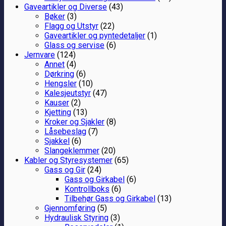
Gaveartikler og Diverse
(43)
Bøker
(3)
Flagg og Utstyr
(22)
Gaveartikler og pyntedetaljer
(1)
Glass og servise
(6)
Jernvare
(124)
Annet
(4)
Dørkring
(6)
Hengsler
(10)
Kalesjeutstyr
(47)
Kauser
(2)
Kjetting
(13)
Kroker og Sjakler
(8)
Låsebeslag
(7)
Sjakkel
(6)
Slangeklemmer
(20)
Kabler og Styresystemer
(65)
Gass og Gir
(24)
Gass og Girkabel
(6)
Kontrollboks
(6)
Tilbehør Gass og Girkabel
(13)
Gjennomføring
(5)
Hydraulisk Styring
(3)