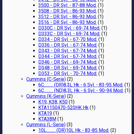
3500 - DR Syl. - 87-88 Mod.
(1)
3508 - DR Syl. - 86-93 Mod.
(1)
3512 - DR Syl. - 86-93 Mod.
(1)
3516 - DR Syl. - 86-93 Mod.
(1)
D330C - DR Syl. - 69-74 Mod.
(1)
D333C - DR Syl. - 69-74 Mod.
(1)
D334 - DR Syl. - 67-70 Mod.
(1)
D336 - DR Syl. - 67-74 Mod.
(1)
D343 - DR Syl. - 67-74 Mod.
(1)
D344 - DR Syl. - 67-74 Mod.
(1)
D346 - DR Syl. - 69-74 Mod.
(1)
D348 - DR Syl. - 69-74 Mod.
(1)
D353 - DR Syl. - 70-74 Mod.
(1)
Cummins (C-Serie)
(2)
6C.......... (DR)8,3L Hk - 6 Syl. - 83-95 Mod.
(1)
6C.......... (ND)8,3L Hk - 6 Syl. - 90-94 Mod.
(1)
Cummins (K-Serie)
(2)
K19, K38, K50
(1)
KTA1150470-520HK Hk
(1)
KTA19
(1)
KTA38M
(1)
Cummins (L-Serie)
(3)
10L.......... (DR)10L Hk - 83-85 Mod.
(2)