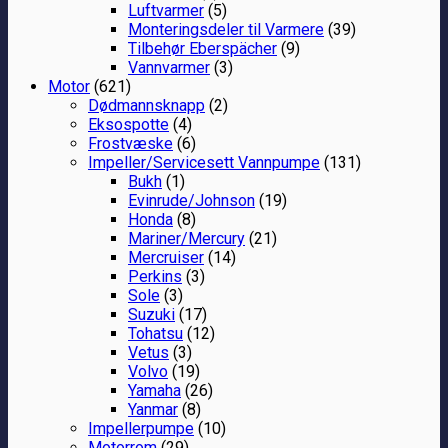
Luftvarmer
(5)
Monteringsdeler til Varmere
(39)
Tilbehør Eberspächer
(9)
Vannvarmer
(3)
Motor
(621)
Dødmannsknapp
(2)
Eksospotte
(4)
Frostvæske
(6)
Impeller/Servicesett Vannpumpe
(131)
Bukh
(1)
Evinrude/Johnson
(19)
Honda
(8)
Mariner/Mercury
(21)
Mercruiser
(14)
Perkins
(3)
Sole
(3)
Suzuki
(17)
Tohatsu
(12)
Vetus
(3)
Volvo
(19)
Yamaha
(26)
Yanmar
(8)
Impellerpumpe
(10)
Motorrom
(29)