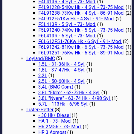
F4L413R - 4 Syl. - 73- Mod.
(1)
F4L91228-54Kw Hk - 4 Syl. - 73-75 Mod.
(1)
F4L91238-73Kw Hk - 4 Syl. - 86-91 Mod.
(2)
F4L912F51Kw Hk - 4 Syl. - 91- Mod.
(2)
F5L413R - 5 Syl. - 73- Mod.
(1)
F5L91240-74Kw Hk - 5 Syl. - 73-75 Mod.
(1)
F6L413R - 6 Syl. - 73- Mod.
(1)
F6L612F51-76Kw Hk - 6 Syl. - 91- Mod.
(2)
F6L91242-81Kw Hk - 6 Syl. - 73-75 Mod.
(1)
F6L91251-76Kw Hk - 6 Syl. - 89-91 Mod.
(2)
Leyland/BMC
(5)
1,5L - 31-36Hk - 4 Syl.
(1)
1,8L - 37-47Hk - 4 Syl.
(1)
2,2L
(1)
2,5L - 50-60Hk - 4 Syl.
(1)
3,4L (BMC Com.)
(1)
3,8L "Eldre" - 62-72Hk - 4 Syl.
(1)
3,8L "Nyere" - 63-74 Hk - 4/98 Syl.
(1)
5,7L - 113Hk - 6/98 Syl.
(1)
Lister-Petter
(8)
- 30 Hk/ Diesel
(1)
HA 1 - 73- Mod.
(1)
HR 2MGR - 73- Mod.
(1)
HR 3 Agregat
(1)