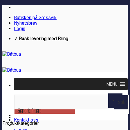
Skip
to
Butikken på Gressvik
content
Nyhetsbrev
Login
✓ Rask levering med Bring
MENU
Søk
Søk
Generic filters
Generic filters
Kontakt oss
Produktkategorier