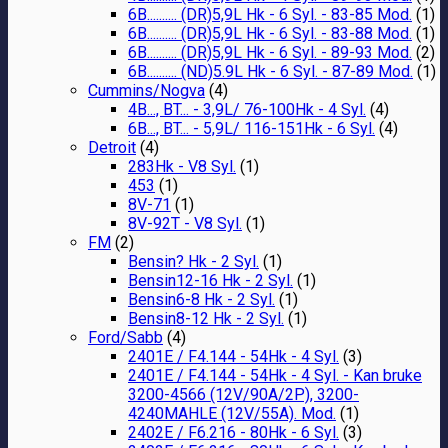
6B.......... (DR)5,9L Hk - 6 Syl. - 83-85 Mod.
(1)
6B.......... (DR)5,9L Hk - 6 Syl. - 83-88 Mod.
(1)
6B.......... (DR)5,9L Hk - 6 Syl. - 89-93 Mod.
(2)
6B.......... (ND)5.9L Hk - 6 Syl. - 87-89 Mod.
(1)
Cummins/Nogva
(4)
4B..., BT... - 3,9L/ 76-100Hk - 4 Syl.
(4)
6B..., BT... - 5,9L/ 116-151Hk - 6 Syl.
(4)
Detroit
(4)
283Hk - V8 Syl.
(1)
453
(1)
8V-71
(1)
8V-92T - V8 Syl.
(1)
FM
(2)
Bensin? Hk - 2 Syl.
(1)
Bensin12-16 Hk - 2 Syl.
(1)
Bensin6-8 Hk - 2 Syl.
(1)
Bensin8-12 Hk - 2 Syl.
(1)
Ford/Sabb
(4)
2401E / F4.144 - 54Hk - 4 Syl.
(3)
2401E / F4.144 - 54Hk - 4 Syl. - Kan bruke
3200-4566 (12V/90A/2P), 3200-
4240MAHLE (12V/55A). Mod.
(1)
2402E / F6.216 - 80Hk - 6 Syl.
(3)