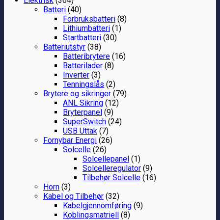
Elektrisk
(364)
Batteri
(40)
Forbruksbatteri
(8)
Lithiumbatteri
(1)
Startbatteri
(30)
Batteriutstyr
(38)
Batteribrytere
(16)
Batterilader
(8)
Inverter
(3)
Tenningslås
(2)
Brytere og sikringer
(79)
ANL Sikring
(12)
Bryterpanel
(9)
SuperSwitch
(24)
USB Uttak
(7)
Fornybar Energi
(26)
Solcelle
(26)
Solcellepanel
(1)
Solcelleregulator
(9)
Tilbehør Solcelle
(16)
Horn
(3)
Kabel og Tilbehør
(32)
Kabelgjennomføring
(9)
Koblingsmatriell
(8)