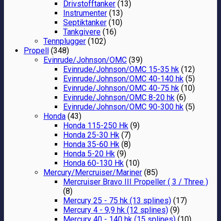
Drivstofftanker
(13)
Instrumenter
(13)
Septiktanker
(10)
Tankgivere
(16)
Tennplugger
(102)
Propell
(348)
Evinrude/Johnson/OMC
(39)
Evinrude/Johnson/OMC 15-35 hk
(12)
Evinrude/Johnson/OMC 40-140 hk
(5)
Evinrude/Johnson/OMC 40-75 hk
(10)
Evinrude/Johnson/OMC 8-20 hk
(6)
Evinrude/Johnson/OMC 90-300 hk
(5)
Honda
(43)
Honda 115-250 Hk
(9)
Honda 25-30 Hk
(7)
Honda 35-60 Hk
(8)
Honda 5-20 Hk
(9)
Honda 60-130 Hk
(10)
Mercury/Mercruiser/Mariner
(85)
Mercruiser Bravo III Propeller ( 3 / Three )
(8)
Mercury 25 - 75 hk (13 splines)
(17)
Mercury 4 - 9,9 hk (12 splines)
(9)
Mercury 40 - 140 hk (15 splines)
(10)