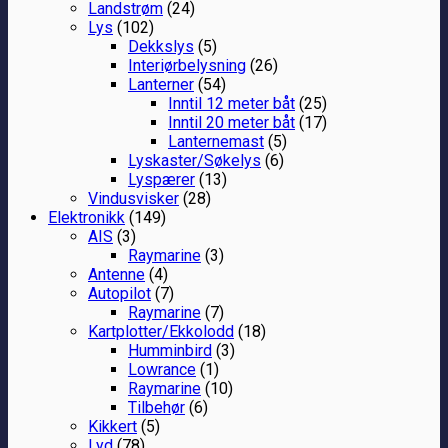
Landstrøm
(24)
Lys
(102)
Dekkslys
(5)
Interiørbelysning
(26)
Lanterner
(54)
Inntil 12 meter båt
(25)
Inntil 20 meter båt
(17)
Lanternemast
(5)
Lyskaster/Søkelys
(6)
Lyspærer
(13)
Vindusvisker
(28)
Elektronikk
(149)
AIS
(3)
Raymarine
(3)
Antenne
(4)
Autopilot
(7)
Raymarine
(7)
Kartplotter/Ekkolodd
(18)
Humminbird
(3)
Lowrance
(1)
Raymarine
(10)
Tilbehør
(6)
Kikkert
(5)
Lyd
(78)