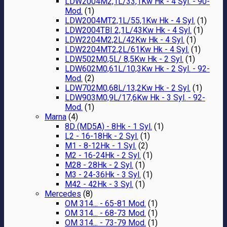
LDW2004M2,1L/33,1Kw Hk - 4 Syl. - 90-
Mod.
(1)
LDW2004MT2,1L/55,1Kw Hk - 4 Syl.
(1)
LDW2004TBI 2,1L/43Kw Hk - 4 Syl.
(1)
LDW2204M2,2L/42Kw Hk - 4 Syl.
(1)
LDW2204MT2,2L/61Kw Hk - 4 Syl.
(1)
LDW502M0,5L/ 8,5Kw Hk - 2 Syl.
(1)
LDW602M0,61L/10,3Kw Hk - 2 Syl. - 92-
Mod.
(2)
LDW702M0,68L/13,2Kw Hk - 2 Syl.
(1)
LDW903M0,9L/17,6Kw Hk - 3 Syl. - 92-
Mod.
(1)
Marna
(4)
8D (MD5A) - 8Hk - 1 Syl.
(1)
L2 - 16-18Hk - 2 Syl.
(1)
M1 - 8-12Hk - 1 Syl.
(2)
M2 - 16-24Hk - 2 Syl.
(1)
M28 - 28Hk - 2 Syl.
(1)
M3 - 24-36Hk - 3 Syl.
(1)
M42 - 42Hk - 3 Syl.
(1)
Mercedes
(8)
OM 314... - 65-81 Mod.
(1)
OM 314... - 68-73 Mod.
(1)
OM 314... - 73-79 Mod.
(1)