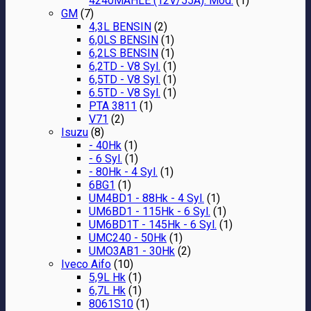
4240MAHLE (12V/55A). Mod.
(1)
GM
(7)
4,3L BENSIN
(2)
6,0LS BENSIN
(1)
6,2LS BENSIN
(1)
6,2TD - V8 Syl.
(1)
6,5TD - V8 Syl.
(1)
6.5TD - V8 Syl.
(1)
PTA 3811
(1)
V71
(2)
Isuzu
(8)
- 40Hk
(1)
- 6 Syl.
(1)
- 80Hk - 4 Syl.
(1)
6BG1
(1)
UM4BD1 - 88Hk - 4 Syl.
(1)
UM6BD1 - 115Hk - 6 Syl.
(1)
UM6BD1T - 145Hk - 6 Syl.
(1)
UMC240 - 50Hk
(1)
UMO3AB1 - 30Hk
(2)
Iveco Aifo
(10)
5,9L Hk
(1)
6,7L Hk
(1)
8061S10
(1)