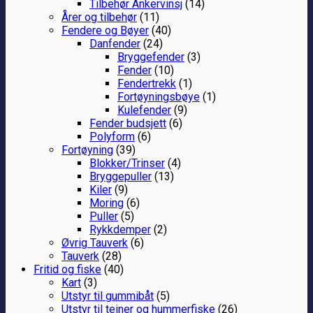
Tilbehør Ankervinsj
(14)
Årer og tilbehør
(11)
Fendere og Bøyer
(40)
Danfender
(24)
Bryggefender
(3)
Fender
(10)
Fendertrekk
(1)
Fortøyningsbøye
(1)
Kulefender
(9)
Fender budsjett
(6)
Polyform
(6)
Fortøyning
(39)
Blokker/Trinser
(4)
Bryggepuller
(13)
Kiler
(9)
Moring
(6)
Puller
(5)
Rykkdemper
(2)
Øvrig Tauverk
(6)
Tauverk
(28)
Fritid og fiske
(40)
Kart
(3)
Utstyr til gummibåt
(5)
Utstyr til teiner og hummerfiske
(26)