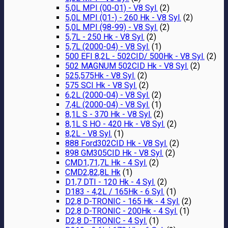
5,0L MPI (00-01) - V8 Syl.
(2)
5,0L MPI (01-) - 260 Hk - V8 Syl.
(2)
5,0L MPI (98-99) - V8 Syl.
(2)
5,7L - 250 Hk - V8 Syl.
(2)
5,7L (2000-04) - V8 Syl.
(1)
500 EFI 8,2L - 502CID/ 500Hk - V8 Syl.
(2)
502 MAGNUM 502CID Hk - V8 Syl.
(2)
525,575Hk - V8 Syl.
(2)
575 SCI Hk - V8 Syl.
(2)
6,2L (2000-04) - V8 Syl.
(2)
7,4L (2000-04) - V8 Syl.
(1)
8,1L S - 370 Hk - V8 Syl.
(2)
8,1L S HO - 420 Hk - V8 Syl.
(2)
8,2L - V8 Syl.
(1)
888 Ford302CID Hk - V8 Syl.
(2)
898 GM305CID Hk - V8 Syl.
(2)
CMD1,71,7L Hk - 4 Syl.
(2)
CMD2,82,8L Hk
(1)
D1,7 DTI - 120 Hk - 4 Syl.
(2)
D183 - 4,2L / 165Hk - 6 Syl.
(1)
D2,8 D-TRONIC - 165 Hk - 4 Syl.
(2)
D2,8 D-TRONIC - 200Hk - 4 Syl.
(1)
D2,8 D-TRONIC - 4 Syl.
(1)