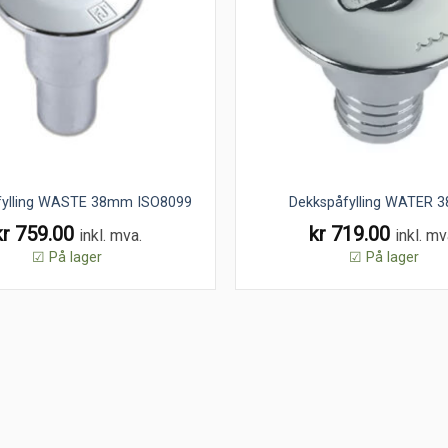
fylling WASTE 38mm ISO8099
Dekkspåfylling WATER
kr
759.00
kr
719.00
inkl. mva.
inkl. mv
☑ På lager
☑ På lager