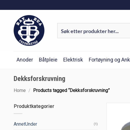
Skip
to
content
Anoder
Båtpleie
Elektrisk
Fortøyning og Ank
Dekksforskruvning
Home
/
Products tagged “Dekksforskruvning”
Produktkategorier
AnnetUnder
(1)