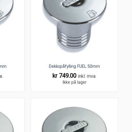
38mm
Dekkspåfylling FUEL 50mm
kr
749.00
a.
inkl. mva.
Ikke på lager