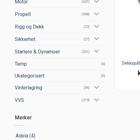
Motor
(621)
Propell
(348)
Rigg og Dekk
(72)
Sikkerhet
(27)
Startere & Dynamoer
(261)
Dekkspå
Temp
(6)
Ukategorisert
(6)
Vinterlagring
(36)
VVS
(219)
Merker
Adela
(4)