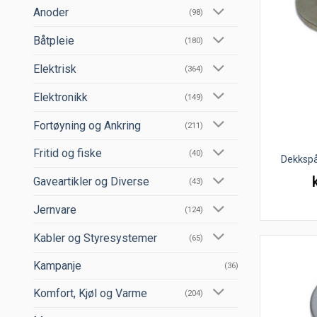
Anoder
(98)
Båtpleie
(180)
Elektrisk
(364)
Elektronikk
(149)
Fortøyning og Ankring
(211)
Fritid og fiske
(40)
Dekkspå
Gaveartikler og Diverse
(43)
Jernvare
(124)
Kabler og Styresystemer
(65)
Kampanje
(36)
Komfort, Kjøl og Varme
(204)