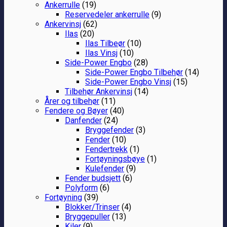
Ankerrulle
(19)
Reservedeler ankerrulle
(9)
Ankervinsj
(62)
Ilas
(20)
Ilas Tilbeør
(10)
Ilas Vinsj
(10)
Side-Power Engbo
(28)
Side-Power Engbo Tilbehør
(14)
Side-Power Engbo Vinsj
(15)
Tilbehør Ankervinsj
(14)
Årer og tilbehør
(11)
Fendere og Bøyer
(40)
Danfender
(24)
Bryggefender
(3)
Fender
(10)
Fendertrekk
(1)
Fortøyningsbøye
(1)
Kulefender
(9)
Fender budsjett
(6)
Polyform
(6)
Fortøyning
(39)
Blokker/Trinser
(4)
Bryggepuller
(13)
Kiler
(9)