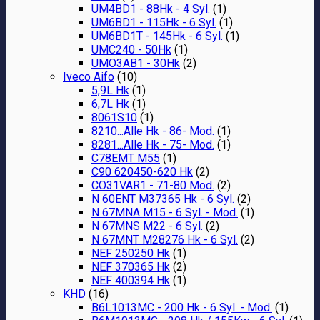
UM4BD1 - 88Hk - 4 Syl.
(1)
UM6BD1 - 115Hk - 6 Syl.
(1)
UM6BD1T - 145Hk - 6 Syl.
(1)
UMC240 - 50Hk
(1)
UMO3AB1 - 30Hk
(2)
Iveco Aifo
(10)
5,9L Hk
(1)
6,7L Hk
(1)
8061S10
(1)
8210...Alle Hk - 86- Mod.
(1)
8281...Alle Hk - 75- Mod.
(1)
C78EMT M55
(1)
C90 620450-620 Hk
(2)
CO31VAR1 - 71-80 Mod.
(2)
N 60ENT M37365 Hk - 6 Syl.
(2)
N 67MNA M15 - 6 Syl. - Mod.
(1)
N 67MNS M22 - 6 Syl.
(2)
N 67MNT M28276 Hk - 6 Syl.
(2)
NEF 250250 Hk
(1)
NEF 370365 Hk
(2)
NEF 400394 Hk
(1)
KHD
(16)
B6L1013MC - 200 Hk - 6 Syl. - Mod.
(1)