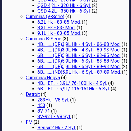
QSD 4,2L - 320 Hk - 6 Syl.
(2)
QSD 4,2L - 350 Hk - 6 Syl.
(2)
Cummins (V-Serie)
(4)
6,2L Hk - 83-85 Mod.
(1)
8,3L Hk - 83- Mod.
(1)
9,1L Hk - 83-85 Mod.
(3)
Cummins B-Serie
(3)
4B.......... (DR)3,9L Hk - 4 Syl. - 86-88 Mod.
(1)
4B.......... (DR)3,9L Hk - 4 Syl. - 89-93 Mod.
(1)
6B.......... (DR)5,9L Hk - 6 Syl. - 83-85 Mod.
(1)
6B.......... (DR)5,9L Hk - 6 Syl. - 83-88 Mod.
(1)
6B.......... (DR)5,9L Hk - 6 Syl. - 89-93 Mod.
(2)
6B.......... (ND)5.9L Hk - 6 Syl. - 87-89 Mod.
(1)
Cummins/Nogva
(4)
4B..., BT... - 3,9L/ 76-100Hk - 4 Syl.
(4)
6B..., BT... - 5,9L/ 116-151Hk - 6 Syl.
(4)
Detroit
(4)
283Hk - V8 Syl.
(1)
453
(1)
8V-71
(1)
8V-92T - V8 Syl.
(1)
FM
(2)
Bensin? Hk - 2 Syl.
(1)