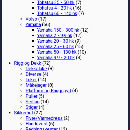
Tohatsu 35 - 50 hk
(7)
Tohatsu 4 - 20 hk
(16)
Tohatsu 60 - 140 hk
(7)
Volvo
(17)
Yamaha
(66)
Yamaha 150 - 300 hk
(12)
Yamaha 2 - 9,9 hk
(12)
Yamaha 20 - 30 hk
(9)
Yamaha 25 - 60 hk
(15)
Yamaha 50 - 130 hk
(10)
Yamaha 9.9 - 20 hk
(8)
Rigg og Dekk
(72)
Dekksluke
(8)
Diverse
(4)
Luker
(14)
Måkejager
(8)
Platform og Baugspyd
(4)
Puller
(5)
Seiltau
(14)
Stiger
(4)
Sikkerhet
(27)
Flyte/Varmedress
(2)
Hundevest
(6)
Redningsvester
(12)