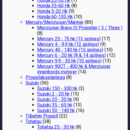
Honda 25-30 Hk
(7)
Honda 35-60 Hk
(8)
Honda 5-20 Hk
(9)
Honda 60-130 Hk
(10)
Mercury/Mercruiser/Mariner
(85)
Mercruiser Bravo III Propeller ( 3 / Three )
(8)
Mercury 25 - 75 hk (13 splines)
(17)
Mercury 4 - 9,9 hk (12 splines)
(9)
Mercury 40 - 140 hk (15 splines)
(10)
Mercury 6 - 20 hk (8 & 14 splines)
(12)
Mercury 9,9 - 30 hk (10 splines)
(13)
Mercury 90CT - 400 hk & Mercruiser
innenbords motorer
(14)
Propellakselanlegg
(8)
Suzuki
(56)
Suzuki 150 - 300 hk
(3)
Suzuki 2 - 20 hk
(15)
Suzuki 20 - 30 hk
(9)
Suzuki 35 - 65 hk
(13)
Suzuki 50 - 140 hk
(16)
Tilbehør Propell
(22)
Tohatsu
(38)
Tohatsu 25 - 30 hk
(8)