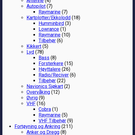
Antenne
(4)
Autopilot
(7)
Raymarine
(7)
Kartplotter/Ekkolodd
(18)
Humminbird
(3)
Lowrance
(1)
Raymarine
(10)
Tilbehør
(6)
Kikkert
(5)
Lyd
(78)
Bass
(8)
Forsterkere
(15)
Høyttalere
(26)
Radio/Reciver
(6)
Tilbehør
(22)
Navionics Sjøkart
(2)
Overvåking
(12)
Øvrig
(9)
VHF
(16)
Cobra
(1)
Raymarine
(5)
VHF Tilbehør
(9)
Fortøyning og Ankring
(211)
Anker og Dregg
(8)