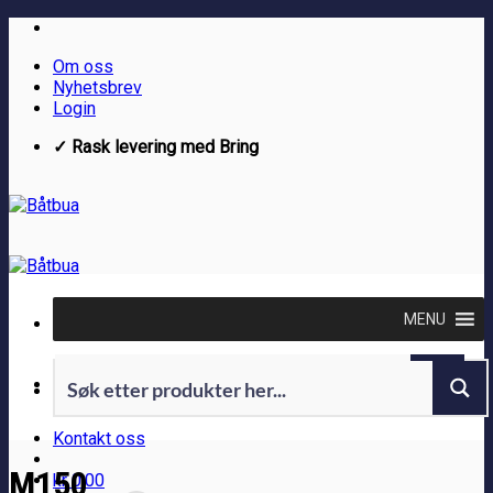
Skip
to
Om oss
content
Nyhetsbrev
Login
✓ Rask levering med Bring
MENU
Kontakt oss
M150
kr
0.00