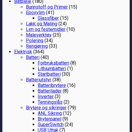
Båtpleie
(180)
Bunnstoff og Primer
(15)
Epoxylim
(41)
Glassfiber
(15)
Lakk og Maling
(24)
Lim og festemidler
(10)
Maleverktøy
(25)
Polering
(34)
Rengjøring
(33)
Elektrisk
(364)
Batteri
(40)
Forbruksbatteri
(8)
Lithiumbatteri
(1)
Startbatteri
(30)
Batteriutstyr
(38)
Batteribrytere
(16)
Batterilader
(8)
Inverter
(3)
Tenningslås
(2)
Brytere og sikringer
(79)
ANL Sikring
(12)
Bryterpanel
(9)
SuperSwitch
(24)
USB Uttak
(7)