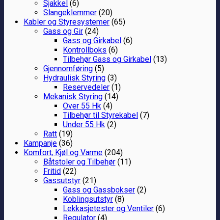
Sjakkel
(6)
Slangeklemmer
(20)
Kabler og Styresystemer
(65)
Gass og Gir
(24)
Gass og Girkabel
(6)
Kontrollboks
(6)
Tilbehør Gass og Girkabel
(13)
Gjennomføring
(5)
Hydraulisk Styring
(3)
Reservedeler
(1)
Mekanisk Styring
(14)
Over 55 Hk
(4)
Tilbehør til Styrekabel
(7)
Under 55 Hk
(2)
Ratt
(19)
Kampanje
(36)
Komfort, Kjøl og Varme
(204)
Båtstoler og Tilbehør
(11)
Fritid
(22)
Gassutstyr
(21)
Gass og Gassbokser
(2)
Koblingsutstyr
(8)
Lekkasjetester og Ventiler
(6)
Regulator
(4)