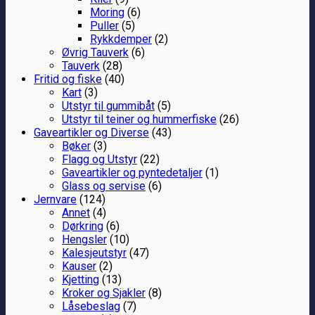
Moring
(6)
Puller
(5)
Rykkdemper
(2)
Øvrig Tauverk
(6)
Tauverk
(28)
Fritid og fiske
(40)
Kart
(3)
Utstyr til gummibåt
(5)
Utstyr til teiner og hummerfiske
(26)
Gaveartikler og Diverse
(43)
Bøker
(3)
Flagg og Utstyr
(22)
Gaveartikler og pyntedetaljer
(1)
Glass og servise
(6)
Jernvare
(124)
Annet
(4)
Dørkring
(6)
Hengsler
(10)
Kalesjeutstyr
(47)
Kauser
(2)
Kjetting
(13)
Kroker og Sjakler
(8)
Låsebeslag
(7)