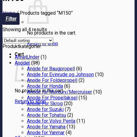
Home
/
Products tagged “M150”
Filter
Showing all 4 results
No products in the cart.
Return to shop
Produktkategorier
Cart
AnnetUnder
(1)
Anoder
(98)
Anode for Baugpropell
(6)
Anode for Evinrude og Johnson
(10)
Anode For Foldepropell
(2)
Anode for Honda
(6)
No products in the cart.
Anode for Mercury/Mercruiser
(10)
Anode For Propellaksel
(15)
Return to shop
Anode For Skrog
(20)
Anode for Suzuki
(7)
Anode for Tohatsu
(2)
Anode for Volvo Penta
(11)
Anode for Yamaha
(13)
Anode for Yanmar
(4)