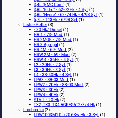
3,4L (BMC Com.)
(1)
3,8L "Eldre" - 62-72Hk - 4 Syl.
(1)
3,8L "Nyere" - 63-74 Hk - 4/98 Syl.
(1)
5,7L - 113Hk - 6/98 Syl.
(1)
Lister-Petter
(8)
- 30 Hk/ Diesel
(1)
HA 1 - 73- Mod.
(1)
HR 2MGR - 73- Mod.
(1)
HR 3 Agregat
(1)
HR 4M - 69- Mod.
(2)
HRW 2M - 69- Mod.
(2)
HRW 4 - 36Hk - 4 Syl.
(1)
L2 - 20Hk - 2 Syl.
(1)
L3 - 30Hk - 3 Syl.
(1)
L4 - 38-40Hk - 4 Syl.
(1)
LPA3 - 88-03 Mod.
(1)
LPW2 - 20Hk - 88-03 Mod.
(2)
LPW3 - 30Hk
(2)
LPW4 - 40Hk
(2)
STV 2 - 20 Hk
(2)
TX2, TX3, TX4 AGREGAT2/3/4 Hk
(1)
Lombardini
(2)
LDW1003M1,0L/20,6Kw Hk - 3 Syl.
(1)