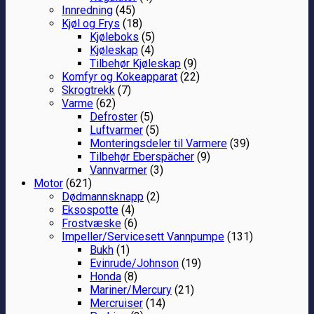
Innredning
(45)
Kjøl og Frys
(18)
Kjøleboks
(5)
Kjøleskap
(4)
Tilbehør Kjøleskap
(9)
Komfyr og Kokeapparat
(22)
Skrogtrekk
(7)
Varme
(62)
Defroster
(5)
Luftvarmer
(5)
Monteringsdeler til Varmere
(39)
Tilbehør Eberspächer
(9)
Vannvarmer
(3)
Motor
(621)
Dødmannsknapp
(2)
Eksospotte
(4)
Frostvæske
(6)
Impeller/Servicesett Vannpumpe
(131)
Bukh
(1)
Evinrude/Johnson
(19)
Honda
(8)
Mariner/Mercury
(21)
Mercruiser
(14)