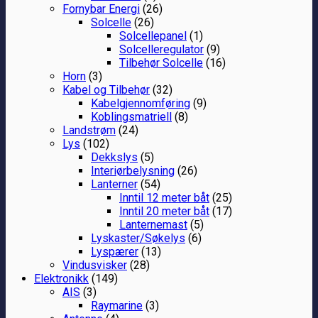
Fornybar Energi
(26)
Solcelle
(26)
Solcellepanel
(1)
Solcelleregulator
(9)
Tilbehør Solcelle
(16)
Horn
(3)
Kabel og Tilbehør
(32)
Kabelgjennomføring
(9)
Koblingsmatriell
(8)
Landstrøm
(24)
Lys
(102)
Dekkslys
(5)
Interiørbelysning
(26)
Lanterner
(54)
Inntil 12 meter båt
(25)
Inntil 20 meter båt
(17)
Lanternemast
(5)
Lyskaster/Søkelys
(6)
Lyspærer
(13)
Vindusvisker
(28)
Elektronikk
(149)
AIS
(3)
Raymarine
(3)