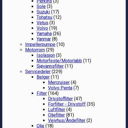
Perkins
(3)
Sole
(3)
Suzuki
(17)
Tohatsu
(12)
Vetus
(3)
Volvo
(19)
Yamaha
(26)
Yanmar
(8)
Impellerpumpe
(10)
Motorrom
(29)
Isolasjon
(3)
Motorfeste/Motorlabb
(11)
Sjøvannsfilter
(11)
Servicedeler
(229)
Belger
(11)
Mercruiser
(4)
Volvo Penta
(7)
Filter
(164)
Drivstoffilter
(47)
Forfilter - Drivstoff
(35)
Luftfilter
(4)
Oljefilter
(81)
Veivhus/Åndefilter
(2)
Olje
(18)