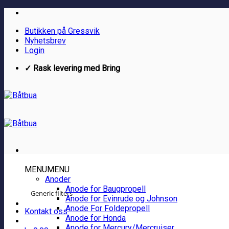
Skip
to
Butikken på Gressvik
content
Nyhetsbrev
Login
✓ Rask levering med Bring
MENU
MENU
Anoder
Anode for Baugpropell
Generic filters
Anode for Evinrude og Johnson
Anode For Foldepropell
Kontakt oss
Anode for Honda
Anode for Mercury/Mercruiser