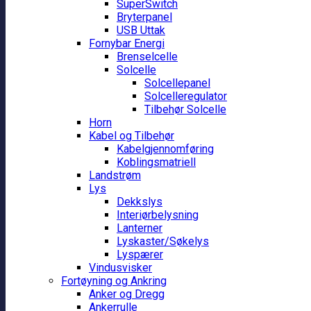
SuperSwitch
Bryterpanel
USB Uttak
Fornybar Energi
Brenselcelle
Solcelle
Solcellepanel
Solcelleregulator
Tilbehør Solcelle
Horn
Kabel og Tilbehør
Kabelgjennomføring
Koblingsmatriell
Landstrøm
Lys
Dekkslys
Interiørbelysning
Lanterner
Lyskaster/Søkelys
Lyspærer
Vindusvisker
Fortøyning og Ankring
Anker og Dregg
Ankerrulle