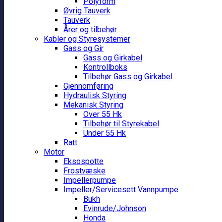
Polyform
Øvrig Tauverk
Tauverk
Årer og tilbehør
Kabler og Styresystemer
Gass og Gir
Gass og Girkabel
Kontrollboks
Tilbehør Gass og Girkabel
Gjennomføring
Hydraulisk Styring
Mekanisk Styring
Over 55 Hk
Tilbehør til Styrekabel
Under 55 Hk
Ratt
Motor
Eksospotte
Frostvæske
Impellerpumpe
Impeller/Servicesett Vannpumpe
Bukh
Evinrude/Johnson
Honda