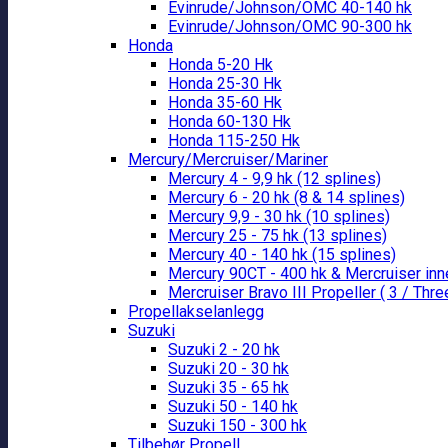
Evinrude/Johnson/OMC 40-140 hk
Evinrude/Johnson/OMC 90-300 hk
Honda
Honda 5-20 Hk
Honda 25-30 Hk
Honda 35-60 Hk
Honda 60-130 Hk
Honda 115-250 Hk
Mercury/Mercruiser/Mariner
Mercury 4 - 9,9 hk (12 splines)
Mercury 6 - 20 hk (8 & 14 splines)
Mercury 9,9 - 30 hk (10 splines)
Mercury 25 - 75 hk (13 splines)
Mercury 40 - 140 hk (15 splines)
Mercury 90CT - 400 hk & Mercruiser in
Mercruiser Bravo III Propeller ( 3 / Thre
Propellakselanlegg
Suzuki
Suzuki 2 - 20 hk
Suzuki 20 - 30 hk
Suzuki 35 - 65 hk
Suzuki 50 - 140 hk
Suzuki 150 - 300 hk
Tilbehør Propell