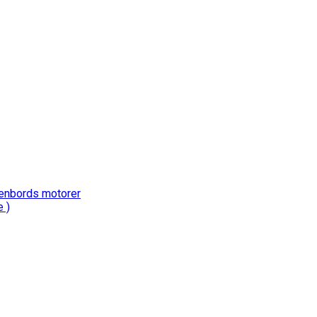
nenbords motorer
e )