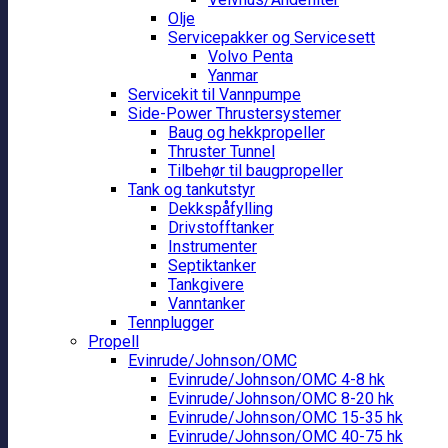
Olje
Servicepakker og Servicesett
Volvo Penta
Yanmar
Servicekit til Vannpumpe
Side-Power Thrustersystemer
Baug og hekkpropeller
Thruster Tunnel
Tilbehør til baugpropeller
Tank og tankutstyr
Dekkspåfylling
Drivstofftanker
Instrumenter
Septiktanker
Tankgivere
Vanntanker
Tennplugger
Propell
Evinrude/Johnson/OMC
Evinrude/Johnson/OMC 4-8 hk
Evinrude/Johnson/OMC 8-20 hk
Evinrude/Johnson/OMC 15-35 hk
Evinrude/Johnson/OMC 40-75 hk