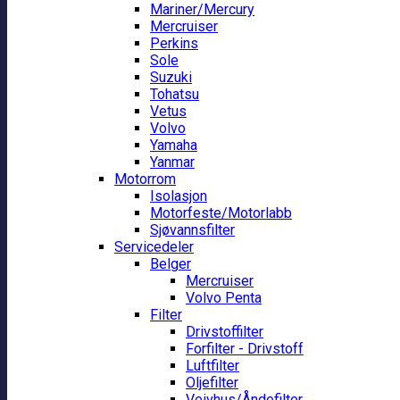
Mariner/Mercury
Mercruiser
Perkins
Sole
Suzuki
Tohatsu
Vetus
Volvo
Yamaha
Yanmar
Motorrom
Isolasjon
Motorfeste/Motorlabb
Sjøvannsfilter
Servicedeler
Belger
Mercruiser
Volvo Penta
Filter
Drivstoffilter
Forfilter - Drivstoff
Luftfilter
Oljefilter
Veivhus/Åndefilter