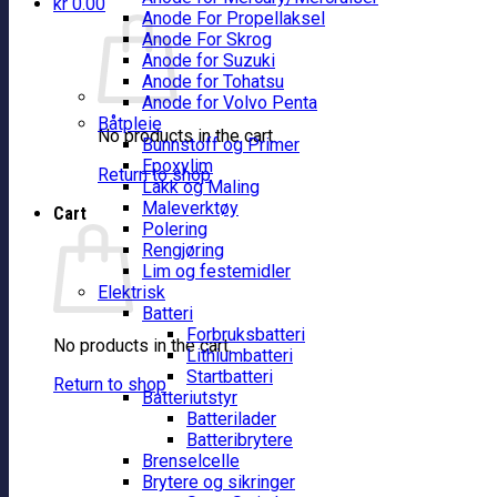
kr
0.00
Anode For Propellaksel
Anode For Skrog
Anode for Suzuki
Anode for Tohatsu
Anode for Volvo Penta
Båtpleie
No products in the cart.
Bunnstoff og Primer
Epoxylim
Return to shop
Lakk og Maling
Maleverktøy
Cart
Polering
Rengjøring
Lim og festemidler
Elektrisk
Batteri
Forbruksbatteri
No products in the cart.
Lithiumbatteri
Startbatteri
Return to shop
Batteriutstyr
Batterilader
Batteribrytere
Brenselcelle
Brytere og sikringer