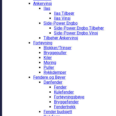
Ankervinsj
Ilas
Ilas Tilbeør
Ilas Vinsj
Side-Power Engbo
Side-Power Engbo Tilbehør
Side-Power Engbo Vinsj
Tilbehør Ankervinsj
Fortøyning
Blokker/Trinser
Bryggepuller
Kiler
Moring
Puller
Rykkdemper
Fendere og Bøyer
Danfender
Fender
Kulefender
Fortøyningsbøye
Bryggefender
Fendertrekk
Fender budsjett